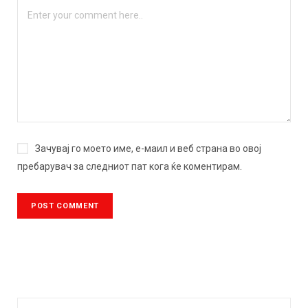
Зачувај го моето име, е-маил и веб страна во овој
пребарувач за следниот пат кога ќе коментирам.