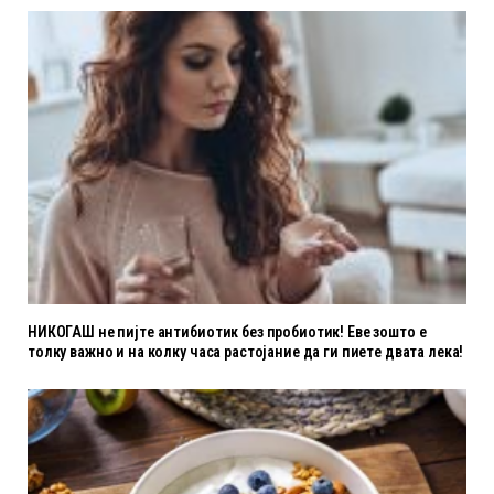
НИКОГАШ не пијте антибиотик без пробиотик! Еве зошто е
толку важно и на колку часа растојание да ги пиете двата лека!