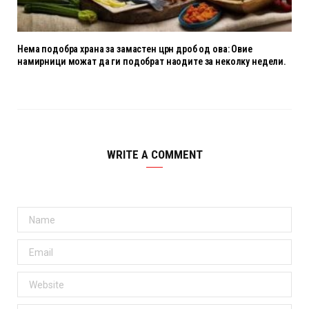
Нема подобра храна за замастен црн дроб од ова: Овие
намирници можат да ги подобрат наодите за неколку недели.
WRITE A COMMENT