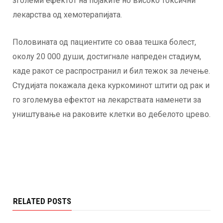
зголеми ефектот на појаките но високо токсични
лекарства од хемотерапијата.
Половината од пациентите со оваа тешка болест,
околу 20 000 души, достигнале напреден стадиум,
каде ракот се распространил и бил тежок за лечење.
Студијата покажала дека куркоминот штити од рак и
го зголемува ефектот на лекарствата наменети за
уништување на раковите клетки во дебелото црево.
RELATED POSTS