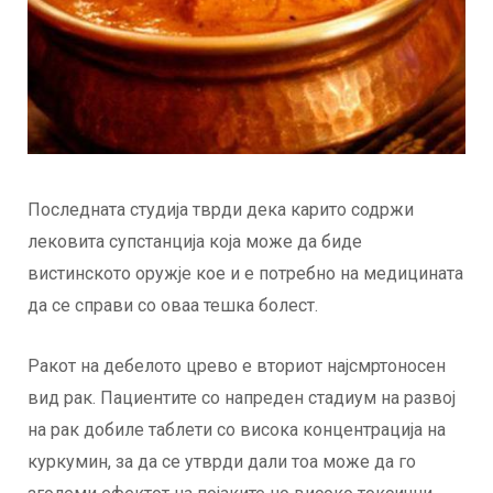
Последната студија тврди дека карито содржи
лековита супстанција која може да биде
вистинското оружје кое и е потребно на медицината
да се справи со оваа тешка болест.
Ракот на дебелото црево е вториот најсмртоносен
вид рак. Пациентите со напреден стадиум на развој
на рак добиле таблети со висока концентрација на
куркумин, за да се утврди дали тоа може да го