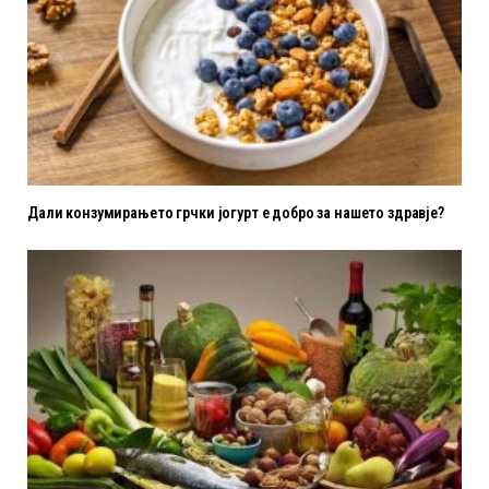
Дали конзумирањето грчки јогурт е добро за нашето здравје?