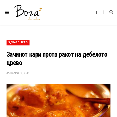
F
a
c
e
b
o
o
k
ЗДРАВО ТЕЛО
Зачинот кари протв ракот на дебелото
црево
ЈАНУАРИ 26, 2014