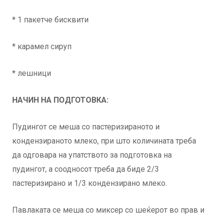
* 1 пакетче бисквити
* карамел сируп
* лешници
НАЧИН НА ПОДГОТОВКА:
Пудингот се меша со пастеризираното и
кондензираното млеко, при што количината треба
да одговара на упатството за подготовка на
пудингот, а соодносот треба да биде 2/3
пастеризирано и 1/3 кондензирано млеко.
Павлаката се меша со миксер со шеќерот во прав и