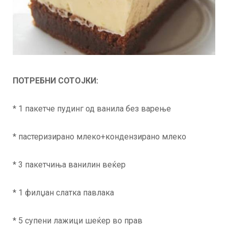
ПОТРЕБНИ СОТОЈКИ:
* 1 пакетче пудинг од ванила без варење
* пастеризирано млеко+кондензирано млеко
* 3 пакетчиња ванилин веќер
* 1 филџан слатка павлака
* 5 супени лажици шеќер во прав