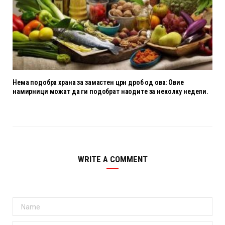
Нема подобра храна за замастен црн дроб од ова: Овие
намирници можат да ги подобрат наодите за неколку недели.
WRITE A COMMENT