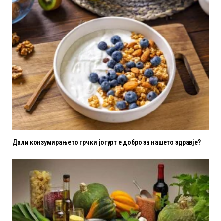
Дали конзумирањето грчки јогурт е добро за нашето здравје?