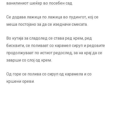
ванилиниот шеќер во посебен сад.
Се додава лажица по лажица во пудингот, кој се
меша постојано за да се изедначи смесата.
Во кутија за сладолед се става ред крем, ред
бисквити, се поливаат со карамел сируп и редовите
продолжуваат по истиот редослед, за на крај да се
заврши со слој од крем.
Од горе се полива со сируп од карамела и со
кршени ореви.