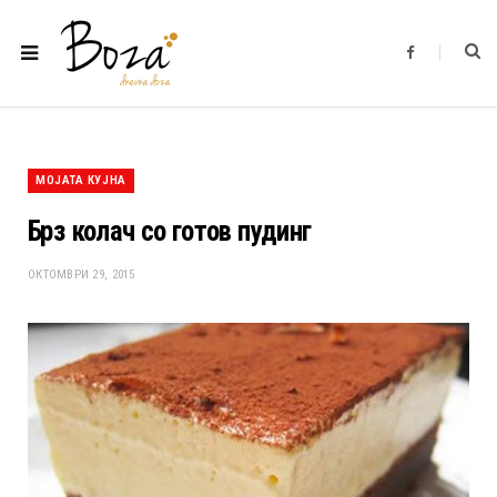
F
a
c
e
b
o
o
k
МОЈАТА КУЈНА
Брз колач со готов пудинг
ОКТОМВРИ 29, 2015