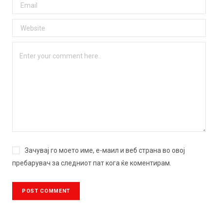
Зачувај го моето име, е-маил и веб страна во овој
пребарувач за следниот пат кога ќе коментирам.