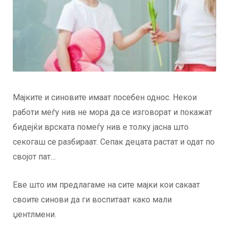
Мајките и синовите имаат посебен однос. Некои
работи меѓу нив не мора да се изговорат и покажат
бидејќи врската помеѓу нив е толку јасна што
секогаш се разбираат. Сепак децата растат и одат по
својот пат…
Еве што им предлагаме на сите мајки кои сакаат
своите синови да ги воспитаат како мали
џентлмени.