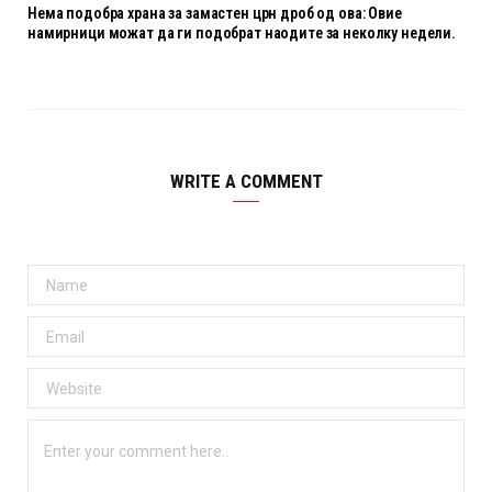
Нема подобра храна за замастен црн дроб од ова: Овие
намирници можат да ги подобрат наодите за неколку недели.
WRITE A COMMENT