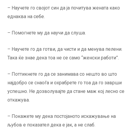
– Научете го својот син да ја почитува жената како
еднаква на себе.
– Помогнете му да научи да слуша.
– Научете го да готви, да чисти и да менува пелени.
Така ќе знае дека тоа не се само “женски работи”.
– Поттикнете го да се занимава со нешто во што
најдобро се снаоѓа и охрабрете го тоа да го заврши
успешно. Не дозволувајте да стане маж кој лесно се
откажува.
– Покажете му дека постојаното искажување на
љубов е показател дека е јак, а не слаб.