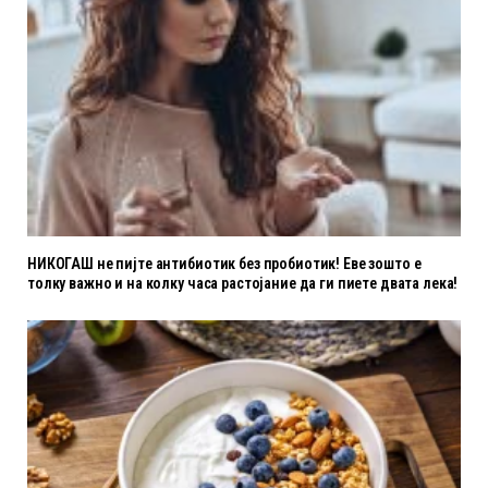
НИКОГАШ не пијте антибиотик без пробиотик! Еве зошто е
толку важно и на колку часа растојание да ги пиете двата лека!