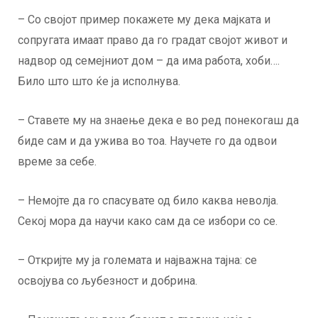
– Со својот пример покажете му дека мајката и
сопругата имаат право да го градат својот живот и
надвор од семејниот дом – да има работа, хоби….
Било што што ќе ја исполнува.
– Ставете му на знаење дека е во ред понекогаш да
биде сам и да ужива во тоа. Научете го да одвои
време за себе.
– Немојте да го спасувате од било каква неволја.
Секој мора да научи како сам да се избори со се.
– Откријте му ја големата и најважна тајна: се
освојува со љубезност и добрина.