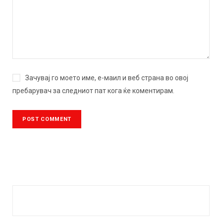
Зачувај го моето име, е-маил и веб страна во овој
пребарувач за следниот пат кога ќе коментирам.