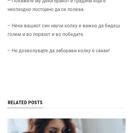
– Покажете му дека бракот е градина која е
неопходно постојано да се полева.
– Нека вашиот син научи колку е важно да бидеш
голем и во поразот и во победата.
– Не дозволувајте да заборави колку е сакан!
RELATED POSTS