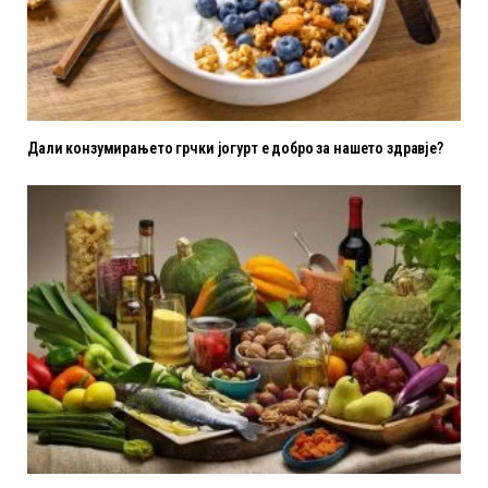
Дали конзумирањето грчки јогурт е добро за нашето здравје?