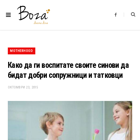
F
a
c
e
b
o
o
k
MOTHERHOOD
Како да ги воспитате своите синови да
бидат добри сопружници и татковци
ОКТОМВРИ 23, 2015