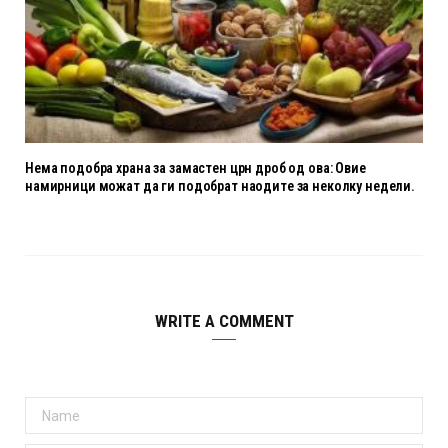
Нема подобра храна за замастен црн дроб од ова: Овие
намирници можат да ги подобрат наодите за неколку недели.
WRITE A COMMENT