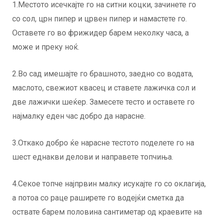
1.Местото исечкајте го на ситни коцки, зачинете го
со сол, црн пипер и црвен пипер и намастете го.
Оставете го во фрижидер барем неколку часа, а
може и преку ноќ.
2.Во сад имешајте го брашното, заедно со водата,
маслото, свежиот квасец и ставете лажичка сол и
две лажички шеќер. Замесете тесто и оставете го
најмалку еден час добро да нарасне.
3.Откако добро ќе нарасне тестото поделете го на
шест еднакви делови и направете топчиња.
4.Секое топче најпрвин малку исукајте го со оклагија,
а потоа со раце раширете го водејќи сметка да
оствате барем половина сантиметар од краевите на