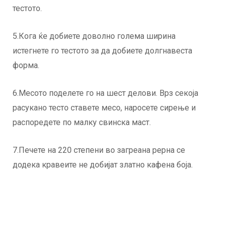
тестото.
5.Кога ќе добиете доволно голема ширина
истегнете го тестото за да добиете долгнавеста
форма.
6.Месото поделете го на шест делови. Врз секоја
расукано тесто ставете месо, наросете сирење и
распоредете по малку свинска маст.
7.Печете на 220 степени во загреана рерна се
додека кравеите не добијат златно кафена боја.