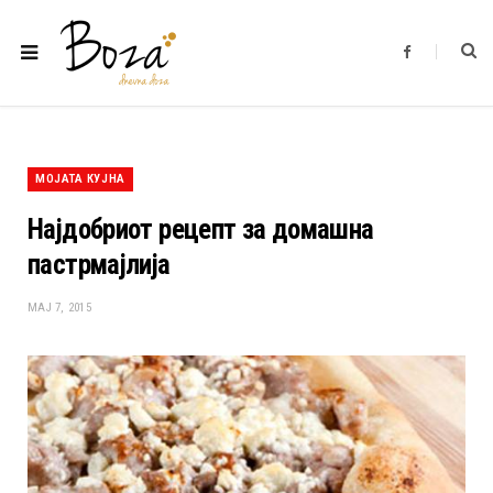
F
a
c
e
b
o
o
k
МОЈАТА КУЈНА
Најдобриот рецепт за домашна
пастрмајлија
МАЈ 7, 2015