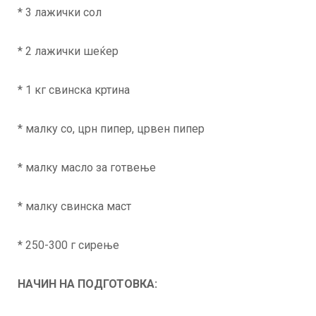
* 3 лажички сол
* 2 лажички шеќер
* 1 кг свинска кртина
* малку со, црн пипер, црвен пипер
* малку масло за готвење
* малку свинска маст
* 250-300 г сирење
НАЧИН НА ПОДГОТОВКА: