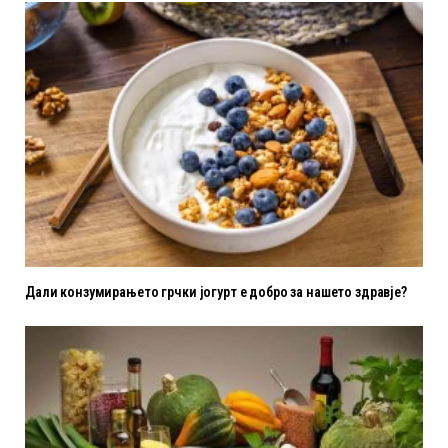
Дали конзумирањето грчки јогурт е добро за нашето здравје?