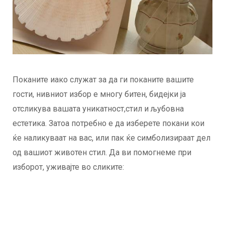
Поканите иако служат за да ги поканите вашите
гости, нивниот избор е многу битен, бидејки ја
отсликува вашата уникатност,стил и љубовна
естетика. Затоа потребно е да изберете покани кои
ќе наликуваат на вас, или пак ќе симболизираат дел
од вашиот животен стил. Да ви помогнеме при
изборот, уживајте во сликите: