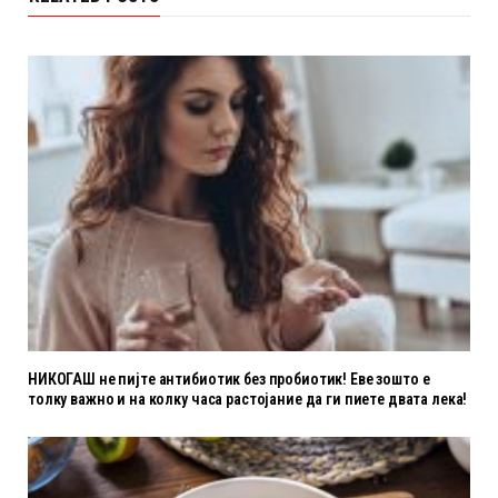
НИКОГАШ не пијте антибиотик без пробиотик! Еве зошто е
толку важно и на колку часа растојание да ги пиете двата лека!