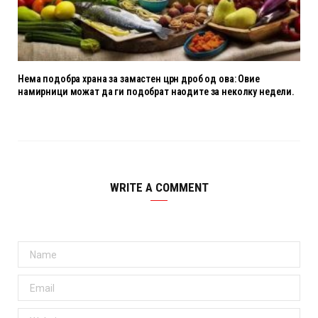
Нема подобра храна за замастен црн дроб од ова: Овие
намирници можат да ги подобрат наодите за неколку недели.
WRITE A COMMENT