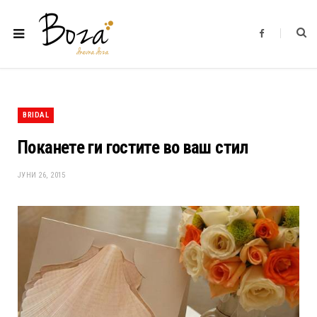
F
a
c
e
b
o
o
k
BRIDAL
Поканете ги гостите во ваш стил
ЈУНИ 26, 2015