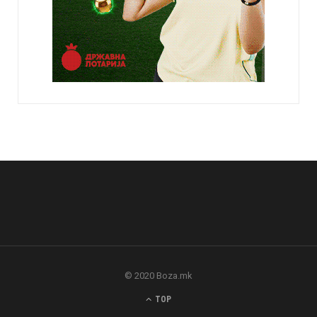
© 2020 Boza.mk
TOP