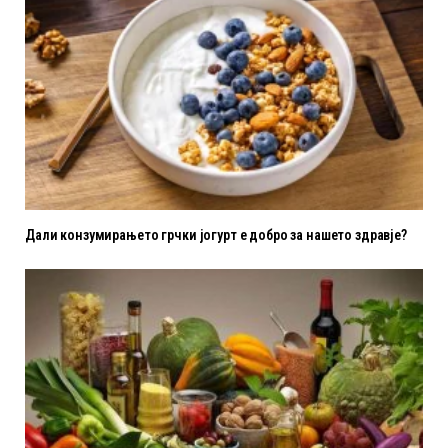
Дали конзумирањето грчки јогурт е добро за нашето здравје?