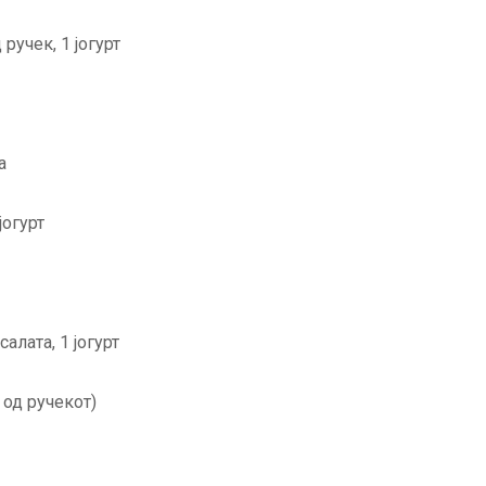
ручек, 1 јогурт
а
јогурт
алата, 1 јогурт
 од ручекот)