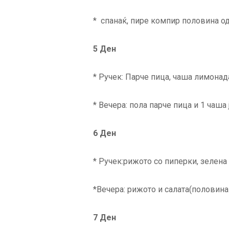
* спанаќ, пире компир половина од 
5 Ден
* Ручек: Парче пица, чаша лимонад
* Вечера: пола парче пица и 1 чаша 
6 Ден
* Ручек:рижото со пиперки, зелена с
*Вечера: рижото и салата(половина
7 Ден