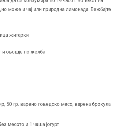
реба да се конзумира по 19 часот. Во текот на
а,но може и чај или природна лимонада. Вежбајте
ажица житарки
т и овошје по желба
р, 50 гр. варено говедско месо, варена брокула
без месото и 1 чаша јогурт