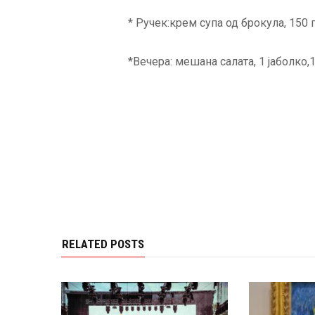
* Ручек:крем супа од брокула, 150 г
*Вечера: мешана салата, 1 јаболко,1
RELATED POSTS