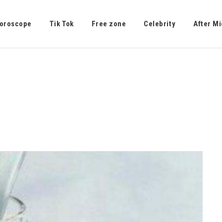
oroscope
Tik Tok
Free zone
Celebrity
After Mi