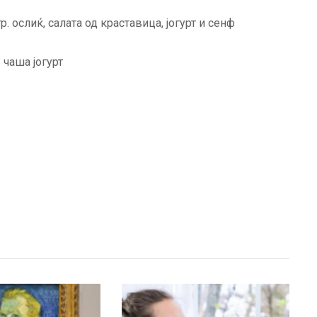
р. ослиќ, салата од краставица, јогурт и сенф
 чаша јогурт