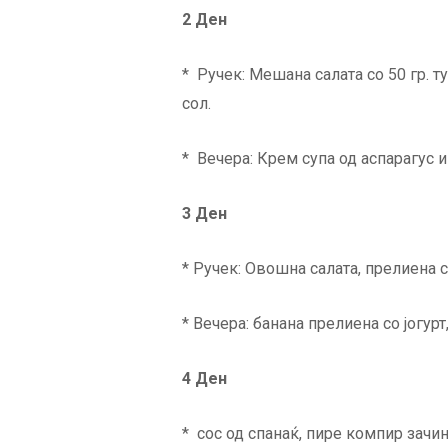
2 Ден
* Ручек: Мешана салата со 50 гр. ту
сол.
* Вечера: Крем супа од аспарагус и
3 Ден
* Ручек: Овошна салата, прелиена со
* Вечера: банана прелиена со јогур
4 Ден
* сос од спанаќ, пире компир зачин