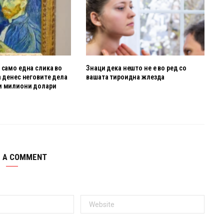
 само една слика во
Знаци дека нешто не е во ред со
а денес неговите дела
вашата тироидна жлезда
и милиони долари
E A COMMENT