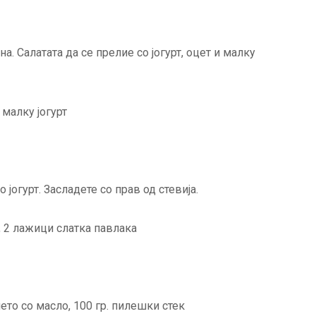
на. Салатата да се прелие со јогурт, оцет и малку
 малку јогурт
 јогурт. Засладете со прав од стевија.
т, 2 лажици слатка павлака
ето со масло, 100 гр. пилешки стек