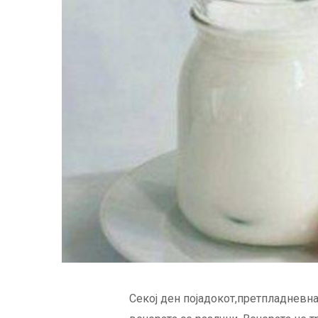
Секој ден појадокот,претпладневна