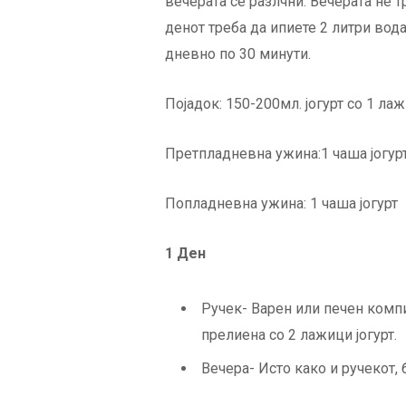
вечерата се разлчни. Вечерата не т
денот треба да ипиете 2 литри вод
дневно по 30 минути.
Појадок: 150-200мл. јогурт со 1 л
Претпладневна ужина:1 чаша јогур
Попладневна ужина: 1 чаша јогурт
1 Ден
Ручек- Варен или печен компи
прелиена со 2 лажици јогурт.
Вечера- Исто како и ручекот, 