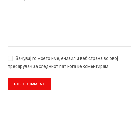
Зачувај го моето име, е-маил и веб страна во овој
пребарувач за следниот пат кога ќе коментирам.