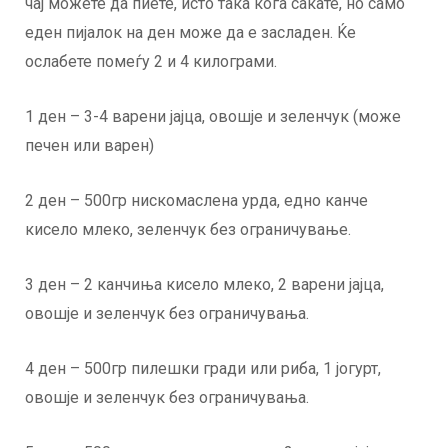
чај можете да пиете, исто така кога сакате, но само
еден пијалок на ден може да е засладен. Ќе
ослабете помеѓу 2 и 4 килограми.
1 ден – 3-4 варени јајца, овошје и зеленчук (може
печен или варен)
2 ден – 500гр нискомаслена урда, едно канче
кисело млеко, зеленчук без ограничување.
3 ден – 2 канчиња кисело млеко, 2 варени јајца,
овошје и зеленчук без ограничувања.
4 ден – 500гр пилешки гради или риба, 1 јогурт,
овошје и зеленчук без ограничувања.