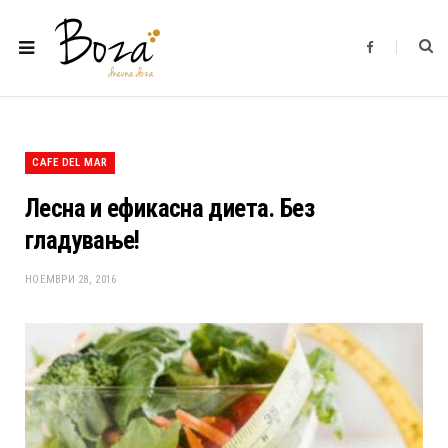
F
a
c
e
b
o
o
k
CAFE DEL MAR
Лесна и ефикасна диета. Без
гладување!
НОЕМВРИ 28, 2016