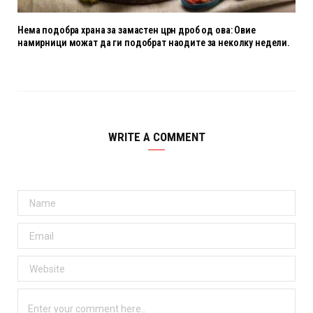
Нема подобра храна за замастен црн дроб од ова: Овие
намирници можат да ги подобрат наодите за неколку недели.
WRITE A COMMENT