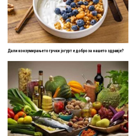
Дали конзумирањето грчки јогурт е добро за нашето здравје?