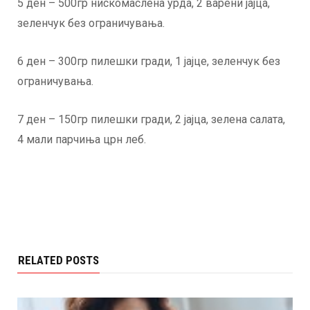
5 ден – 500гр нискомаслена урда, 2 варени јајца,
зеленчук без ограничувања.
6 ден – 300гр пилешки гради, 1 јајце, зеленчук без
ограничувања.
7 ден – 150гр пилешки гради, 2 јајца, зелена салата,
4 мали парчиња црн леб.
RELATED POSTS