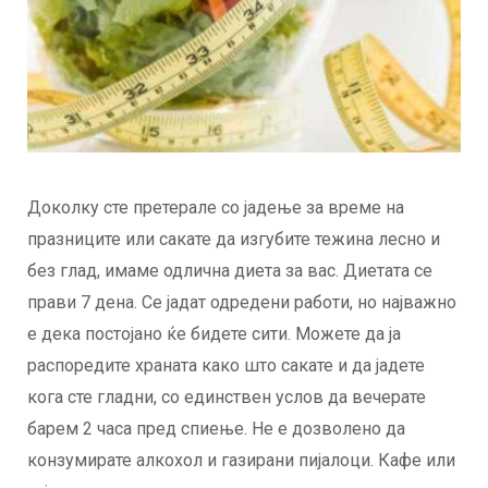
Доколку сте претерале со јадење за време на
празниците или сакате да изгубите тежина лесно и
без глад, имаме одлична диета за вас. Диетата се
прави 7 дена. Се јадат одредени работи, но најважно
е дека постојано ќе бидете сити. Можете да ја
распоредите храната како што сакате и да јадете
кога сте гладни, со единствен услов да вечерате
барем 2 часа пред спиење. Не е дозволено да
конзумирате алкохол и газирани пијалоци. Кафе или