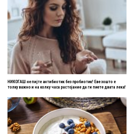
НИКОГАШ не пијте антибиотик без пробиотик! Еве зошто е
толку важно и на колку часа растојание да ги пиете двата лека!