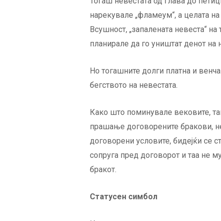
Тогаш невестата од глава до петиц
нарекувале „фламеум“, а целата на
Всушност, „запалената невеста“ на 
планирале да го уништат денот на 
Но тогашните долги платна и венча
бегството на невестата.
Како што поминувале вековите, так
прашање договорените бракови, не
договорени условите, бидејќи се 
сопруга пред договорот и таа не м
бракот.
Статусен симбол