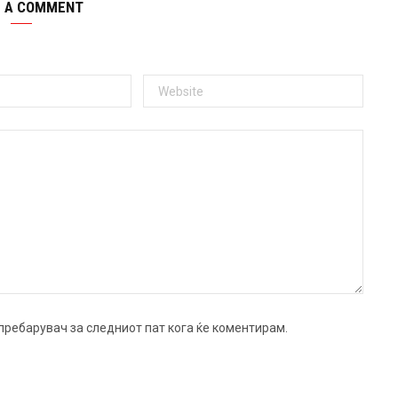
E A COMMENT
ј пребарувач за следниот пат кога ќе коментирам.