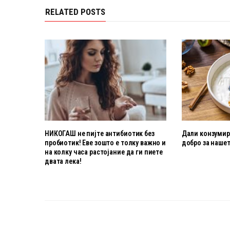
RELATED POSTS
НИКОГАШ не пијте антибиотик без
Дали конзумира
пробиотик! Еве зошто е толку важно и
добро за нашет
на колку часа растојание да ги пиете
двата лека!