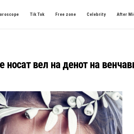
oroscope
Tik Tok
Free zone
Celebrity
After Mi
е носат вел на денот на венчав