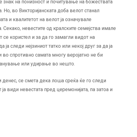
 е знак на понизност и почитување на божествата
. Но, во Викторијанската доба велот станал
ата и квалитетот на велот ја означувале
а. Секако, невестите од кралските семејства имале
 се користел и за да го замагли видот на
а ја следи нејзиниот татко или некој друг за да ја
и во спротивно самата многу веројатно не би
астанување или удирање во нешто.
и денес, се смета дека лоша среќа ќе го следи
ја види невестата пред церемонијата, па затоа и