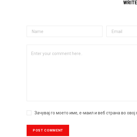
WRIT
Зачувај го моето име, е-маил и веб страна во ово