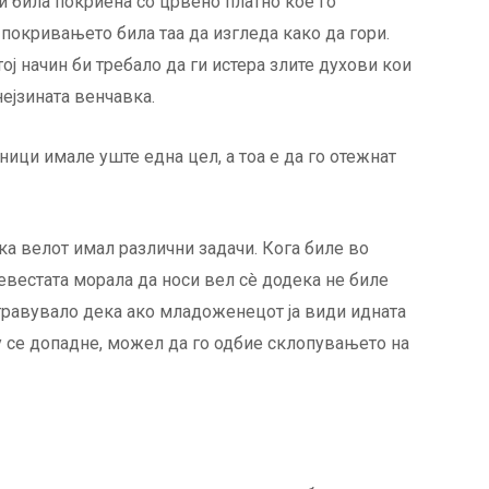
и била покриена со црвено платно кое го
 покривањето била таа да изгледа како да гори.
тој начин би требало да ги истера злите духови кои
нејзината венчавка.
ници имале уште една цел, а тоа е да го отежнат
а велот имал различни задачи. Кога биле во
вестата морала да носи вел сè додека не биле
стравувало дека ако младоженецот ја види идната
у се допадне, можел да го одбие склопувањето на