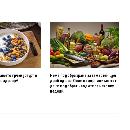
њето грчки јогурт е
Нема подобра храна за замастен црн
о здравје?
дроб од ова: Овие намирници можат
да ги подобрат наодите за неколку
недели.