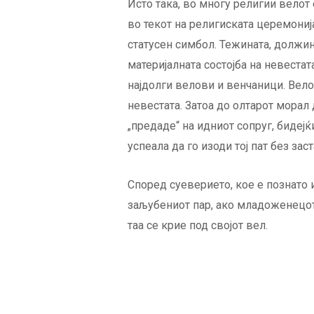
Исто така, во многу религии велот
во текот на религиската церемонија
статусен симбол. Тежината, должин
материјалната состојба на невестат
најдолги велови и венчаници. Велот
невестата. Затоа до олтарот морал д
„предаде“ на идниот сопруг, бидејќ
успеала да го изоди тој пат без з
Според суеверието, кое е познато 
заљубениот пар, ако младоженецот 
таа се крие под својот вел.