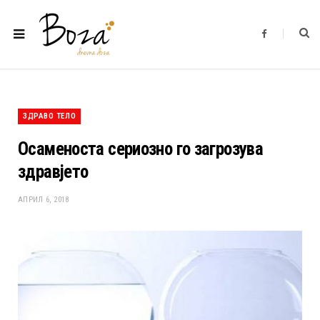
F
a
c
e
b
o
o
k
ЗДРАВО ТЕЛО
Осаменоста сериозно го загрозува
здравјето
АПРИЛ 6, 2018