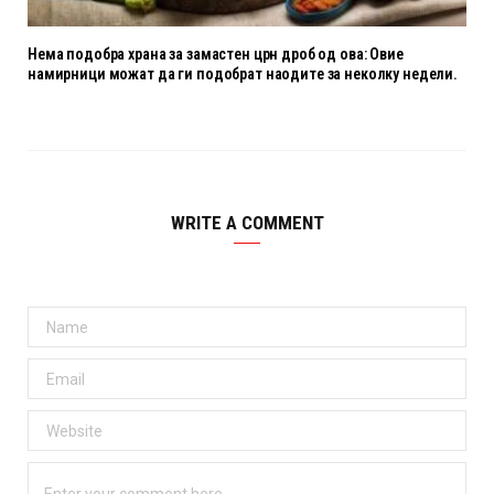
Нема подобра храна за замастен црн дроб од ова: Овие
намирници можат да ги подобрат наодите за неколку недели.
WRITE A COMMENT