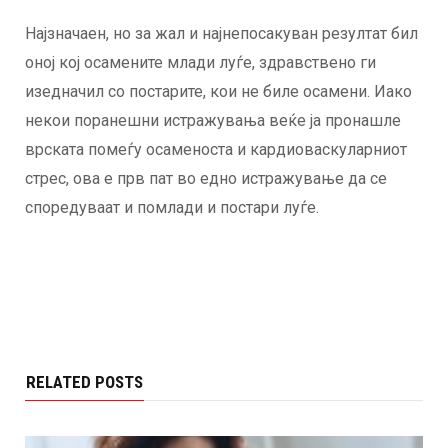
Најзначаен, но за жал и најнепосакуван резултат бил
оној кој осамените млади луѓе, здравствено ги
изедначил со постарите, кои не биле осамени. Иако
некои поранешни истражувања веќе ја пронашле
врската помеѓу осаменоста и кардиоваскуларниот
стрес, ова е прв пат во едно истражување да се
споредуваат и помлади и постари луѓе.
RELATED POSTS