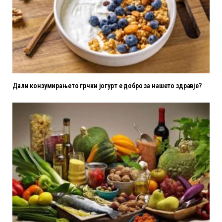
Дали конзумирањето грчки јогурт е добро за нашето здравје?