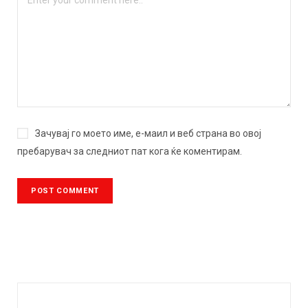
Зачувај го моето име, е-маил и веб страна во овој
пребарувач за следниот пат кога ќе коментирам.