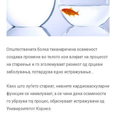
Општествената болка таканаречена осаменост
создава промени во телото кои влијаат на процесот
на стареење и го зголемуваат ризикот од срцеви
заболувања, потврдува едно истражување…
Како што луѓето стареат, нивните кардиоваскуларни
функции се намалуваат, а се чини дека осаменоста
го убрзува тој процес, објаснуваат истражувачи од
Универзитетот Корнел.