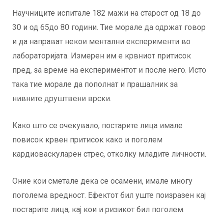
Научниците испитале 182 мажи на старост од 18 до
30 и од 65до 80 години. Тие морале да одржат говор
и да направат некои ментални експерименти во
лабораторијата. Измерен им е крвниот притисок
пред, за време на експериментот и после него. Исто
така тие морале да пополнат и прашалник за
нивните друштвени врски.
Како што се очекувало, постарите лица имале
повисок крвен притисок како и поголем
кардиоваскуларен стрес, отколку младите личности.
Оние кои сметале дека се осамени, имале многу
поголема вредност. Ефектот бил уште поизразен кај
постарите лица, кај кои и ризикот бил поголем.