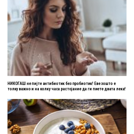
НИКОГАШ не пијте антибиотик без пробиотик! Еве зошто е
толку важно и на колку часа растојание да ги пиете двата лека!