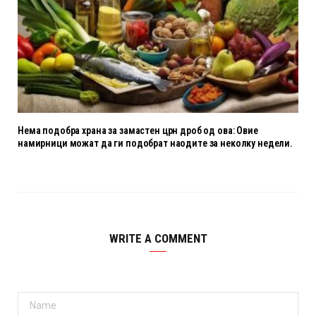
Нема подобра храна за замастен црн дроб од ова: Овие
намирници можат да ги подобрат наодите за неколку недели.
WRITE A COMMENT