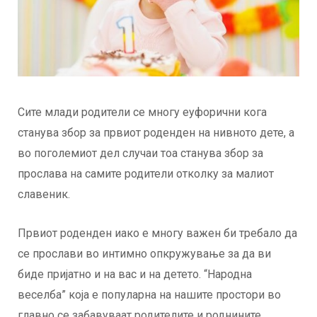
Сите млади родители се многу еуфорични кога
станува збор за првиот роденден на нивното дете, а
во поголемиот дел случаи тоа станува збор за
прослава на самите родители отколку за малиот
славеник.
Првиот роденден иако е многу важен би требало да
се прослави во интимно опкружување за да ви
биде пријатно и на вас и на детето. “Народна
веселба” која е популарна на нашите простори во
главно се забавуваат родителите и роднините.