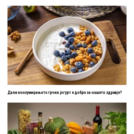
Дали конзумирањето грчки јогурт е добро за нашето здравје?