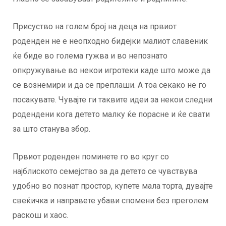
Присуство на голем број на деца на првиот
роденден не е неопходно бидејки малиот славеник
ќе биде во голема гужва и во непознато
опкружување во некои игротеки каде што може да
се вознемири и да се преплаши. А тоа секако не го
посакувате. Чувајте ги таквите идеи за некои следни
родендени кога детето малку ќе порасне и ќе свати
за што станува збор.
Првиот роденден поминете го во круг со
најблиското семејство за да детето се чувствува
удобно во познат простор, купете мала торта, дувајте
свеќичка и направете убави спомени без преголем
раскош и хаос.