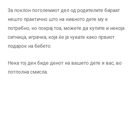
За поклон поголемиот дел од родителите бираат
нешто практично што на нивното дете му е
потребно, но покрај тоа, можете да купите и некоја
ситница, играчка, која ќе ја чувате како првиот
подарок на бебето.
Нека тој ден биде денот на вашето дете и вас, во
потполна смисла.