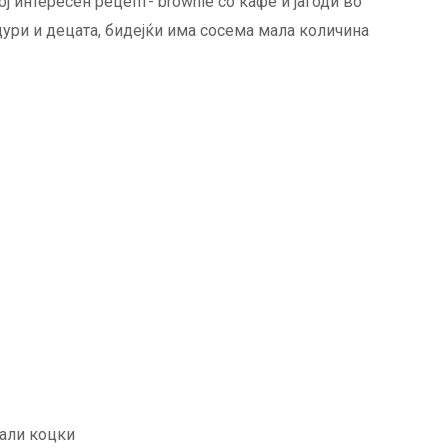
ј интересен рецепт- brownie со кафе и јагоди во
дури и децата, бидејќи има сосема мала количина
мали коцки