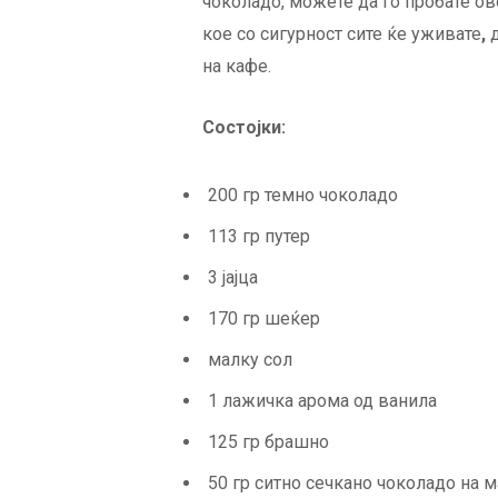
чоколадо, можете да го пробате ово
кое со сигурност сите ќе уживате
,
на кафе.
Состојки:
200 гр темно чоколадо
113 гр путер
3 јајца
170 гр шеќер
малку сол
1 лажичка арома од ванила
125 гр брашно
50 гр ситно сечкано чоколадо на 