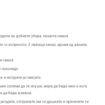
додека не добиете убава, пенаста смеса
е го еспресото, 3 лажици какао, арома од ванила
а смеса
о чоколадо
ње и истурете ја смесата
мее сосема да се исуши, мора да биде мек и кога
ба да биде влажна.
 јагодите, отстранете им ги дршките и пресечете ги