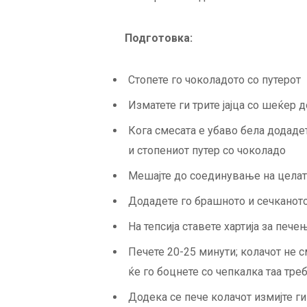
Подготовка:
Стопете го чоколадото со путерот
Изматете ги трите јајца со шеќер 
Кога смесата е убаво бела додадет
и стопениот путер со чоколадо
Мешајте до соединување на целат
Додадете го брашното и сечканот
На тепсија ставете хартија за пече
Печете 20-25 минути; колачот не с
ќе го боцнете со чепкалка таа тре
Додека се пече колачот измијте ги