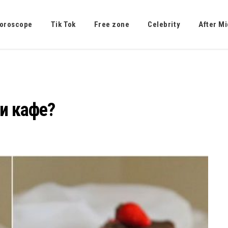
oroscope
Tik Tok
Free zone
Celebrity
After Mi
 и кафе?