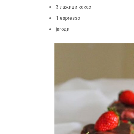
3 лажици какао
1 espresso
јагоди