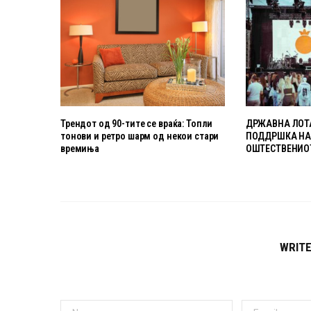
Трендот од 90-тите се враќа: Топли
ДРЖАВНА ЛОТА
тонови и ретро шарм од некои стари
ПОДДРШКА НА 
времиња
ОШТЕСТВЕНИО
WRIT