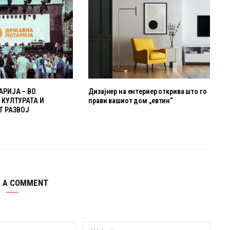
РИЈА – ВО
Дизајнер на ентериер открива што го
КУЛТУРАТА И
прави вашиот дом „евтин“
Т РАЗВОЈ
E A COMMENT