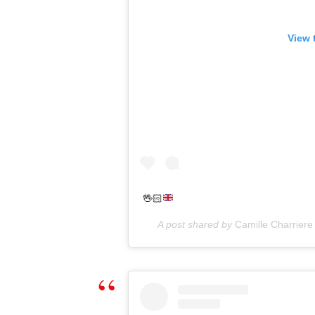
View 
🖖🏻
A post shared by
Camille Charriere