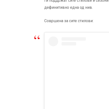
ги поддржат сите стилови и сезони
дефинитивно една од нив.
Совршена за сите стилови: