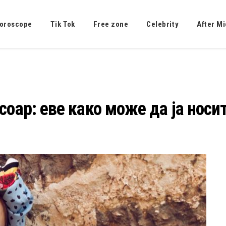
oroscope
Tik Tok
Free zone
Celebrity
After Mi
соар: еве како може да ја носи