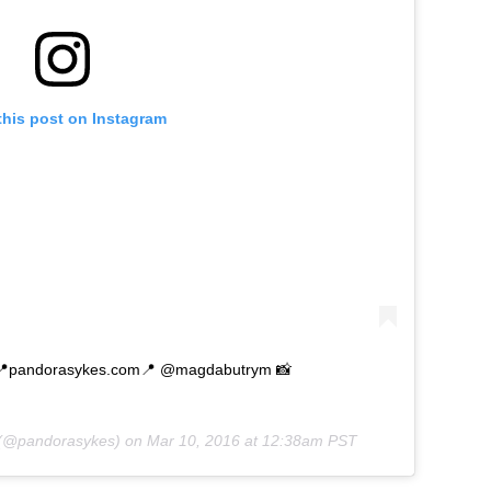
this post on Instagram
g 📍pandorasykes.com📍 @magdabutrym 📸
(@pandorasykes) on
Mar 10, 2016 at 12:38am PST