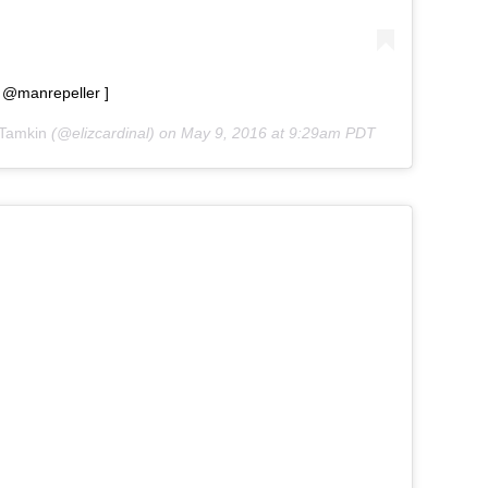
ia @manrepeller ]
 Tamkin
(@elizcardinal) on
May 9, 2016 at 9:29am PDT