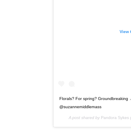
View 
Florals? For spring? Groundbreakin
@suzannemiddlemass
A post shared by
Pandora Sykes