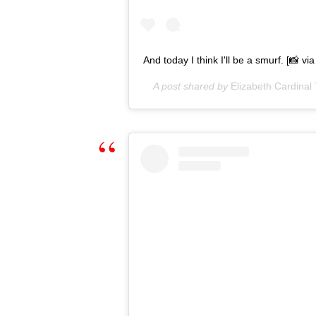
And today I think I'll be a smurf. [📸 v
A post shared by
Elizabeth Cardinal