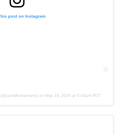
this post on Instagram
(@camillecharriere) on
May 15, 2016 at 5:43am PDT