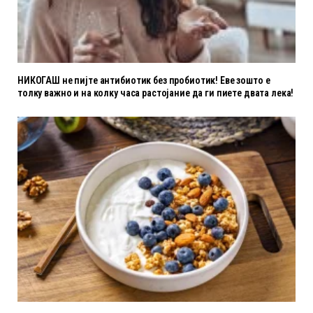
НИКОГАШ не пијте антибиотик без пробиотик! Еве зошто е
толку важно и на колку часа растојание да ги пиете двата лека!