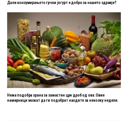
Дали конзумирањето грчки јогурт е добро за нашето здравје?
Нема подобра храна за замастен црн дроб од ова: Овие
намирници можат да ги подобрат наодите за неколку недели.