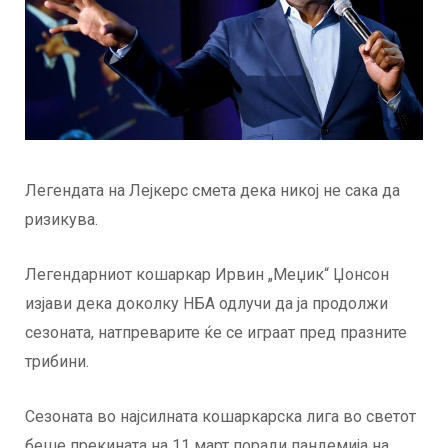
Легендата на Лејкерс смета дека никој не сака да
ризикува.
Легендарниот кошаркар Ирвин „Меџик“ Џонсон
изјави дека доколку НБА одлучи да ја продолжи
сезоната, натпреварите ќе се играат пред празните
трибини.
Сезоната во најсилната кошаркарска лига во светот
беше прекината на 11 март поради пандемија на