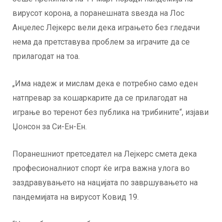
вирусот корона, а поранешната ѕвезда на Лос
Анџелес Лејкерс вели дека играњето без гледачи
нема да претставува проблем за играчите да се
прилагодат на тоа.
„Има надеж и мислам дека е потребно само еден
натпревар за кошаркарите да се прилагодат на
играње во теренот без публика на трибините“, изјави
Џонсон за Си-Ен-Ен.
Поранешниот претседател на Лејкерс смета дека
професионалниот спорт ќе игра важна улога во
заздравувањето на нацијата по завршувањето на
пандемијата на вирусот Ковид 19.