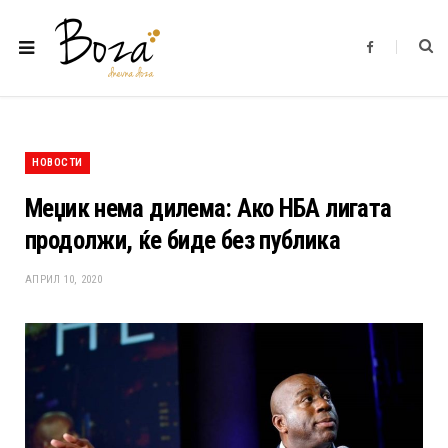
F
a
c
e
b
o
o
k
НОВОСТИ
Меџик нема дилема: Ако НБА лигата
продолжи, ќе биде без публика
АПРИЛ 10, 2020