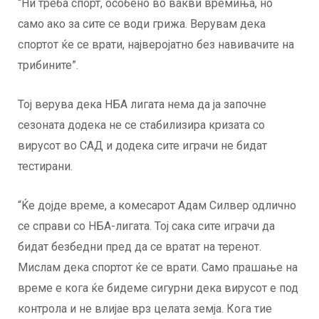
“Ни треба спорт, особено во вакви времиња, но
само ако за сите се води грижа. Верувам дека
спортот ќе се врати, најверојатно без навивачите на
трибините”.
Тој верува дека НБА лигата нема да ја започне
сезоната додека не се стабилизира кризата со
вирусот во САД и додека сите играчи не бидат
тестирани.
“Ќе дојде време, а комесарот Адам Силвер одлично
се справи со НБА-лигата. Тој сака сите играчи да
бидат безбедни пред да се вратат на теренот.
Мислам дека спортот ќе се врати. Само прашање на
време е кога ќе бидеме сигурни дека вирусот е под
контрола и не влијае врз целата земја. Кога тие