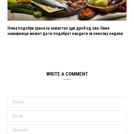
Нема подобра храна за замастен црн дроб од ова: Овие
намирници можат да ги подобрат наодите за неколку недели.
WRITE A COMMENT