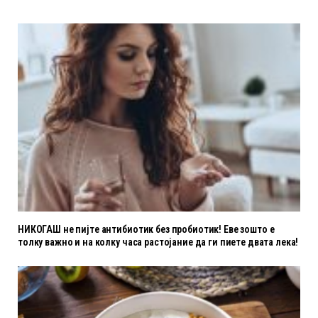
НИКОГАШ не пијте антибиотик без пробиотик! Еве зошто е
толку важно и на колку часа растојание да ги пиете двата лека!