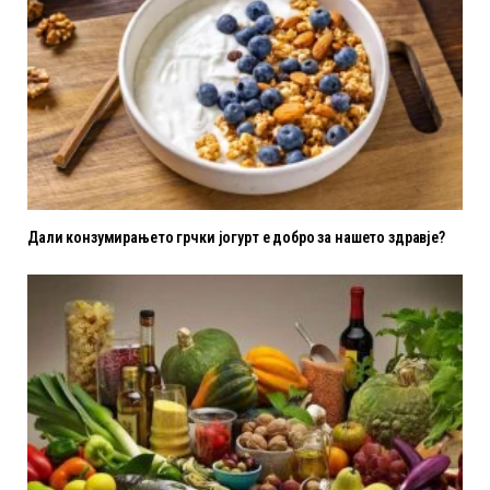
Дали конзумирањето грчки јогурт е добро за нашето здравје?