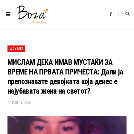
F
a
c
e
b
o
o
k
ШОУБИЗ
МИСЛАМ ДЕКА ИМАВ МУСТАЌИ ЗА
ВРЕМЕ НА ПРВАТА ПРИЧЕСТА: Дали ја
препознавате девојката која денес е
најубавата жена на светот?
АПРИЛ 18, 2020