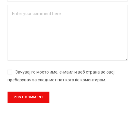
Зачувај го моето име, е-маил и веб страна во овој
пребарувач за следниот пат кога ќе коментирам.