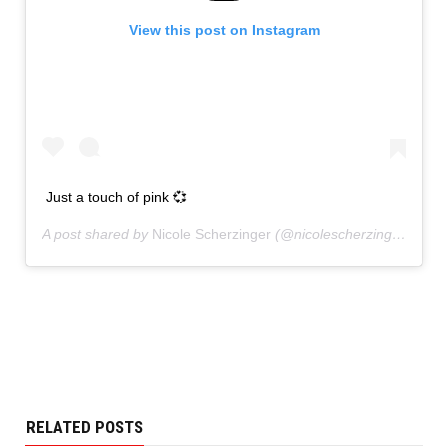
View this post on Instagram
Just a touch of pink 💞
A post shared by
Nicole Scherzinger
(@nicolescherzinger) on
N
RELATED POSTS