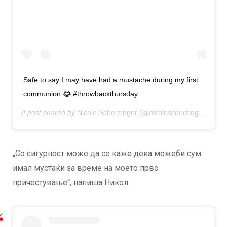
Safe to say I may have had a mustache during my first
communion 😂 #throwbackthursday
A post shared by
Nicole Scherzinger
(@nicolescherzinger) on
Ap
„Со сигурност може да се каже дека можеби сум
имал мустаќи за време на моето прво
причестување“, напиша Никол.