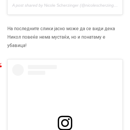
A post shared by
Nicole Scherzinger
(@nicolescherzinger) on
Ap
На последните слики јасно може да се види дека
Никол повеќе нема мустаќи, но и понатаму е
убавица!