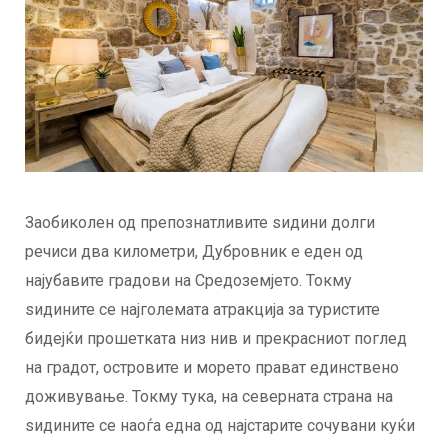
Заобиколен од препознатливите ѕидини долги
речиси два километри, Дубровник е еден од
најубавите градови на Средоземјето. Токму
ѕидините се најголемата атракција за туристите
бидејќи прошетката низ нив и прекрасниот поглед
на градот, островите и морето прават единствено
доживување. Токму тука, на северната страна на
ѕидините се наоѓа една од најстарите сочувани куќи