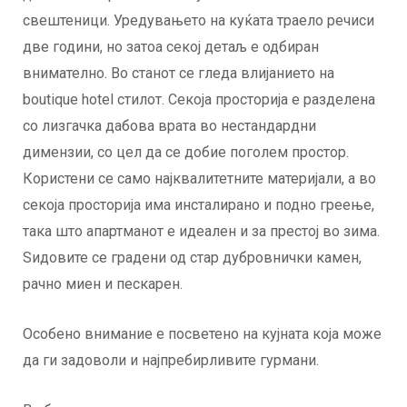
свештеници. Уредувањето на куќата траело речиси
две години, но затоа секој детаљ е одбиран
внимателно. Во станот се гледа влијанието на
boutique hotel стилот. Секоја просторија е разделена
со лизгачка дабова врата во нестандардни
димензии, со цел да се добие поголем простор.
Користени се само најквалитетните материјали, а во
секоја просторија има инсталирано и подно греење,
така што апартманот е идеален и за престој во зима.
Ѕидовите се градени од стар дубровнички камен,
рачно миен и пескарен.
Особено внимание е посветено на кујната која може
да ги задоволи и најпребирливите гурмани.