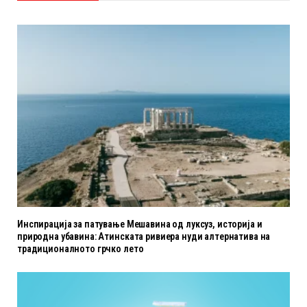
Инспирација за патување Мешавина од луксуз, историја и
природна убавина: Атинската ривиера нуди алтернатива на
традиционалното грчко лето