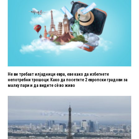
Не ви требаат илјадници евра, еве како да избегнете
непотребни трошоци: Како да посетите 2 европски градови за
малку пари и да видите сè во живо