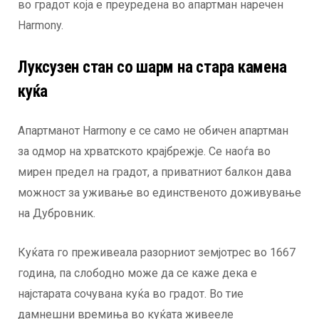
во градот која е преуредена во апартман наречен
Harmony.
Луксузен стан со шарм на стара камена
куќа
Апартманот Harmony е се само не обичен апартман
за одмор на хрватското крајбрежје. Се наоѓа во
мирен предел на градот, а приватниот балкон дава
можност за уживање во единственото доживување
на Дубровник.
Куќата го преживеала разорниот земјотрес во 1667
година, па слободно може да се каже дека е
најстарата сочувана куќа во градот. Во тие
дамнешни времиња во куќата живееле