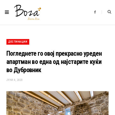
F
a
c
e
b
o
o
k
ДЕСТИНАЦИИ
Погледнете го овој прекрасно уреден
апартман во една од најстарите куќи
во Дубровник
ЈУНИ 4, 2020