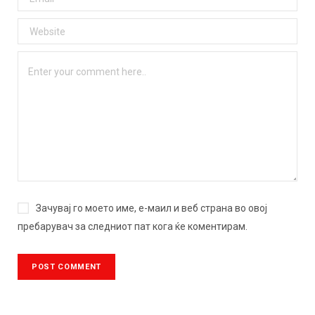
Зачувај го моето име, е-маил и веб страна во овој
пребарувач за следниот пат кога ќе коментирам.