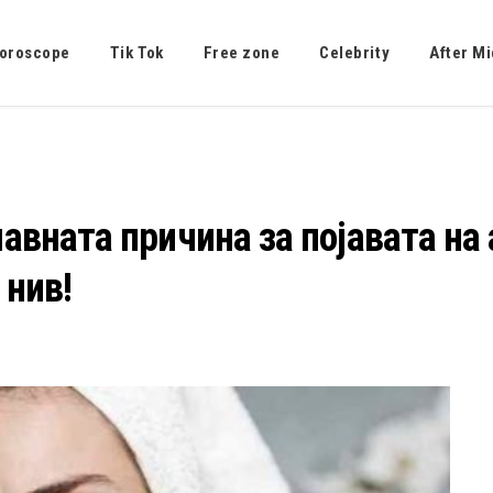
oroscope
Tik Tok
Free zone
Celebrity
After Mi
лавната причина за појавата на
 нив!