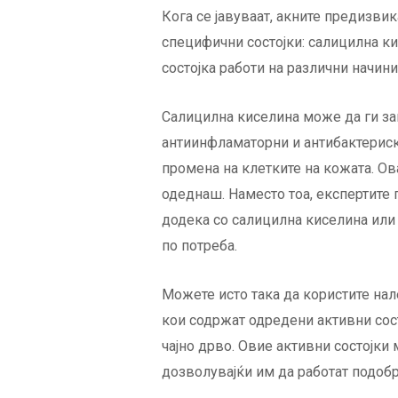
Кога се јавуваат, акните предизвик
специфични состојки: салицилна ки
состојка работи на различни начини
Салицилна киселина може да ги за
антиинфламаторни и антибактериски
промена на клетките на кожата. Ова
одеднаш. Наместо тоа, експертите 
додека со салицилна киселина или 
по потреба.
Можете исто така да користите на
кои содржат одредени активни сос
чајно дрво. Овие активни состојки
дозволувајќи им да работат подобр