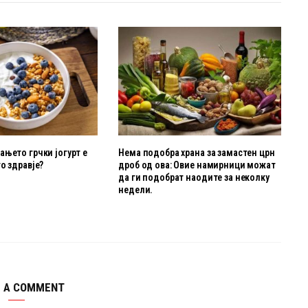
њето грчки јогурт е
Нема подобра храна за замастен црн
о здравје?
дроб од ова: Овие намирници можат
да ги подобрат наодите за неколку
недели.
E A COMMENT