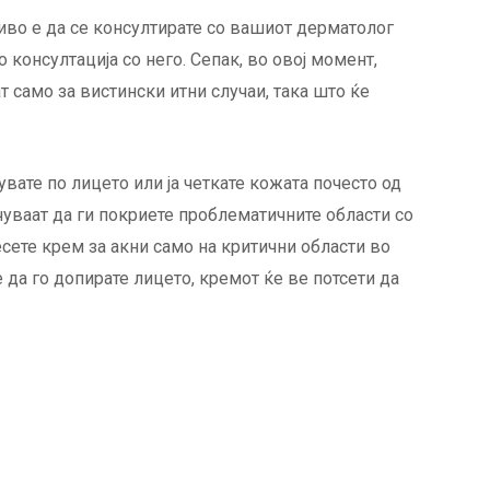
иво е да се консултирате со вашиот дерматолог
о консултација со него. Сепак, во овој момент,
т само за вистински итни случаи, така што ќе
вате по лицето или ја четкате кожата почесто од
уваат да ги покриете проблематичните области со
есете крем за акни само на критични области во
 да го допирате лицето, кремот ќе ве потсети да