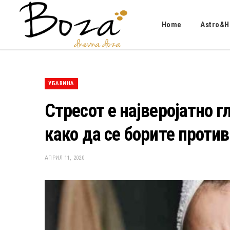
Home
Astro&H
УБАВИНА
Стресот е најверојатно г
како да се борите против
АПРИЛ 11, 2020