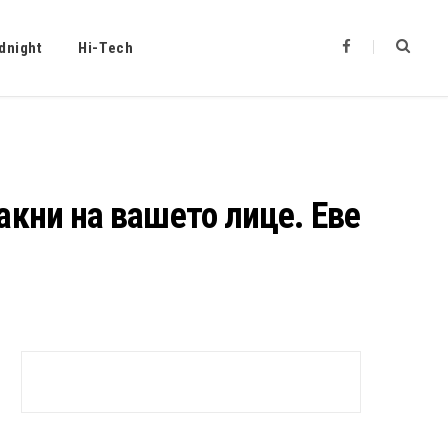
F
dnight
Hi-Tech
a
c
e
b
o
o
k
 акни на вашето лице. Еве