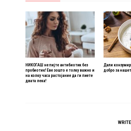
НИКОГАШ не пијте антибиотик без
Дали конзумира
пробиотик! Еве зошто е толку важно и
добро за нашет
на колку часа растојание да ги пиете
двата лека!
WRIT