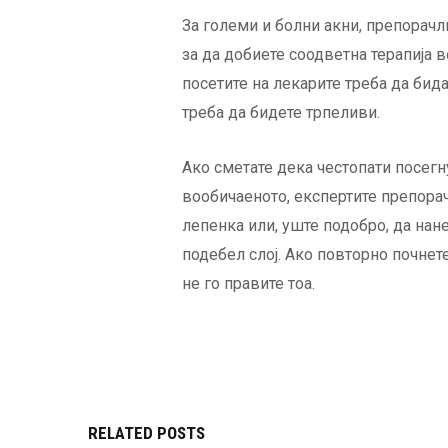
За големи и болни акни, препорачл
за да добиете соодветна терапија в
посетите на лекарите треба да бида
треба да бидете трпеливи.
Ако сметате дека честопати посегну
вообичаеното, експертите препорач
лепенка или, уште подобро, да нан
подебел слој. Ако повторно почнете
не го правите тоа.
RELATED POSTS