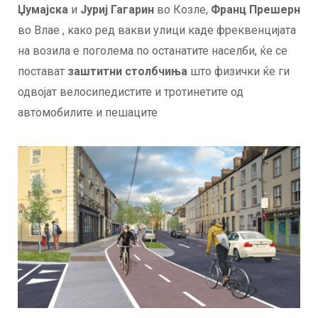
Џумајска
и
Јуриј Гагарин
во Козле,
Франц Прешерн
во Влае , како ред вакви улици каде фреквенцијата
на возила е поголема по останатите населби, ќе се
постават
заштитни столбчиња
што физички ќе ги
одвојат велосипедистите и тротинетите од
автомобилите и пешаците