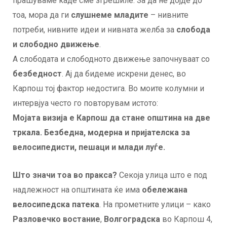
прашуваме каде сме згрешиле. За да не дојде до
тоа, мора да ги
слушнеме младите
– нивните
потреби, нивните идеи и нивната желба за
слобода
и слободно движење
.
А слободата и слободното движење започнуваат со
безбедност
. Ај да бидеме искрени денес, во
Карпош тој фактор недостига. Во моите колумни и
интервјуа често го повторувам истото:
Мојата визија е Карпош да стане општина на две
тркала. Безбедна, модерна и пријателска за
велосипедисти, пешаци и млади луѓе.
Што значи тоа во пракса?
Секоја улица што е под
надлежност на општината ќе има
обележана
велосипедска патека
. На прометните улици – како
Разловечко востание
,
Волгоградска
во Карпош 4,