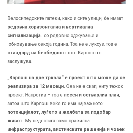
Велосипедските патеки, како и сите улици, ќе имаат
редовна хоризонтална и вертикална
сигнализација
, со редовно оджување и
обновување секоја година. Тоа не е луксуз, тоа е
стандард на безбедност
што Карпош го
заслужува.
„Карпош на две тркала“ е проект што може да се
реализира за 12 месеци.
Ова не е скап, ниту тежок
проект. Напротив – тоа е
лесен и остварлив план
,
затоа што Карпош веќе го има најважното:
потенцијалот, луѓето и желбата за подобар
живот.
Му недостига само правилна
инфраструктурата, вистинските решенија и човек