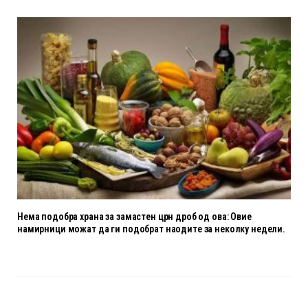
Нема подобра храна за замастен црн дроб од ова: Овие
намирници можат да ги подобрат наодите за неколку недели.