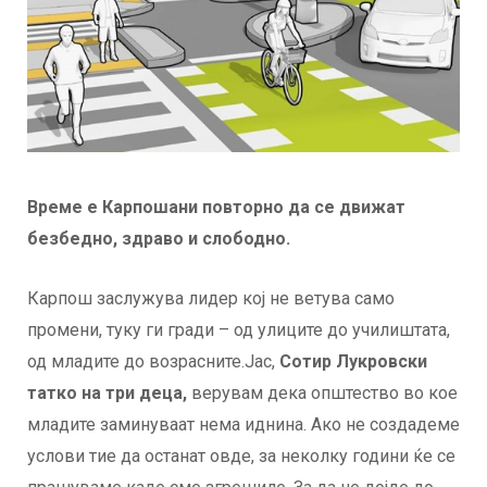
Време е Карпошани повторно да се движат
безбедно, здраво и слободно.
Карпош заслужува лидер кој не ветува само
промени, туку ги гради – од улиците до училиштата,
од младите до возрасните.Јас,
Сотир Лукровски
татко на три деца,
верувам дека општество во кое
младите заминуваат нема иднина. Ако не создадеме
услови тие да останат овде, за неколку години ќе се