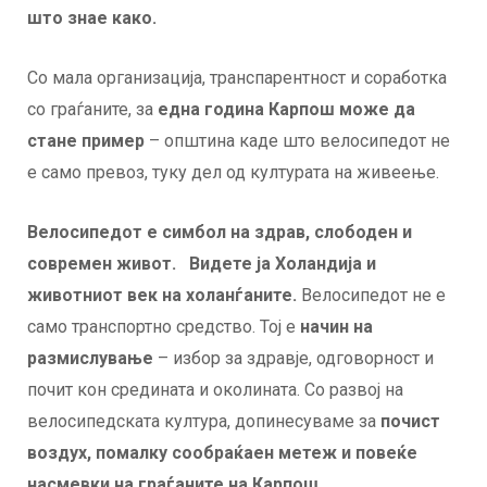
што знае како.
Со мала организација, транспарентност и соработка
со граѓаните, за
една година Карпош може да
стане пример
– општина каде што велосипедот не
е само превоз, туку дел од културата на живеење.
Велосипедот e симбол на здрав, слободен и
современ живот. Видете ја Холандија и
животниот век на холанѓаните.
Велосипедот не е
само транспортно средство. Тој е
начин на
размислување
– избор за здравје, одговорност и
почит кон средината и околината. Со развој на
велосипедската култура, допинесуваме за
почист
воздух, помалку сообраќаен метеж и повеќе
насмевки на граѓаните на Карпош.