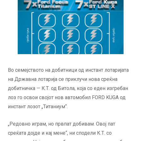
Во семејството на добитници од инстант лотаријата
на Државна лотарија се приклучи нова среќна
добитничка — К.Т. од Битола, која со еден изгребан
лоз го освои својот нов автомобил FORD KUGA од
инстант лозот „Титаниум“.
„Редовно играм, но првпат добивам. Овој пат
среќата дојде и кај мене“, ни сподели К.Т. со