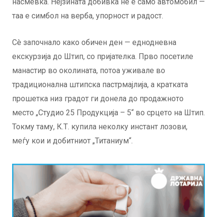
насмевка. Нејзината добивка не е само автомобил —
таа е симбол на верба, упорност и радост.
Сè започнало како обичен ден — еднодневна
екскурзија до Штип, со пријателка. Прво посетиле
манастир во околината, потоа уживале во
традиционална штипска пастрмајлија, а кратката
прошетка низ градот ги донела до продажното
место „Студио 25 Продукција – 5“ во срцето на Штип.
Токму таму, К.Т. купила неколку инстант лозови,
меѓу кои и добитниот „Титаниум“.