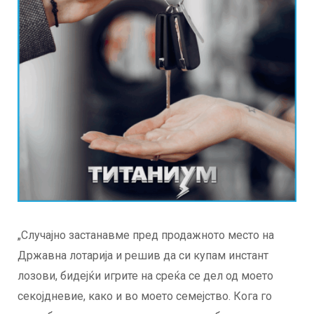
„Случајно застанавме пред продажното место на
Државна лотарија и решив да си купам инстант
лозови, бидејќи игрите на среќа се дел од моето
секојдневие, како и во моето семејство. Кога го