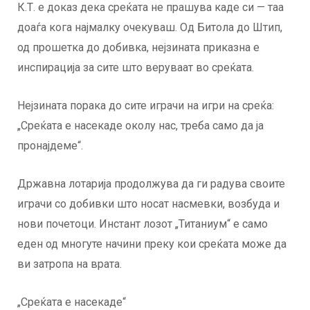
К.Т. е доказ дека среќата не прашува каде си — таа
доаѓа кога најмалку очекуваш. Од Битола до Штип,
од прошетка до добивка, нејзината приказна е
инспирација за сите што веруваат во среќата.
Нејзината порака до сите играчи на игри на среќа:
„Среќата е насекаде околу нас, треба само да ја
пронајдеме“.
Државна лотарија продолжува да ги радува своите
играчи со добивки што носат насмевки, возбуда и
нови почетоци. Инстант лозот „Титаниум“ е само
еден од многуте начини преку кои среќата може да
ви затропа на врата.
„Среќата е насекаде“