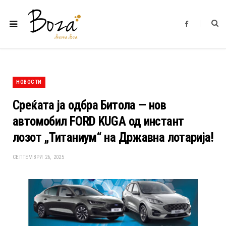
F
a
c
e
b
o
o
k
НОВОСТИ
Среќата ја одбра Битола — нов
автомобил FORD KUGA од инстант
лозот „Титаниум“ на Државна лотарија!
СЕПТЕМВРИ 26, 2025