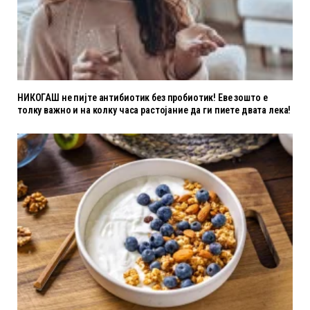
НИКОГАШ не пијте антибиотик без пробиотик! Еве зошто е
толку важно и на колку часа растојание да ги пиете двата лека!