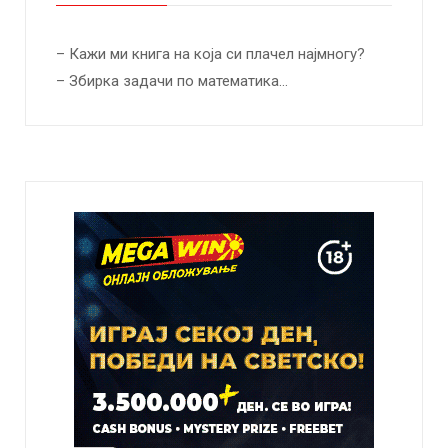
– Кажи ми книга на која си плачел најмногу?
– Збирка задачи по математика…