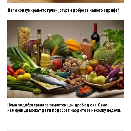
Дали конзумирањето грчки јогурт е добро за нашето здравје?
Нема подобра храна за замастен црн дроб од ова: Овие
намирници можат да ги подобрат наодите за неколку недели.