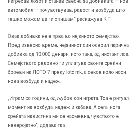
изгребав лозот и станав свесна за добивката — нов
автомобил — почувствував, радост и возбуда што
тешко можам да ги опишам,“ раскажува К.Т.
Оваа добивка не е прва во нејзиното семејство.
Пред извесно време, нејзиниот син освоил парична
добивка од 10.000 денари, исто така, од инстант лоз.
Семејството редовно ги уплатува своите среќни
броеви на ЛОТО 7 преку loto.mk, а секое коло носи
нова возбуда и надеж.
„Играм со години, од љубов кон играта. Тоа е ритуал,
момент на возбуда, надеж и забава. А сега, кога
среќата навистина ми се насмевна, чувството е
неверојатно“, додава таа.