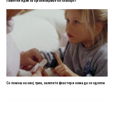
Паметни идеи за организирање на плакарот
Со помош на овој трик, залепете фластер и нема да се одлепи