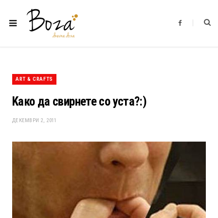
F
a
c
e
b
o
o
k
ART & CRAFTS
Kако да свирнете со уста?:)
ДЕКЕМВРИ 2, 2011