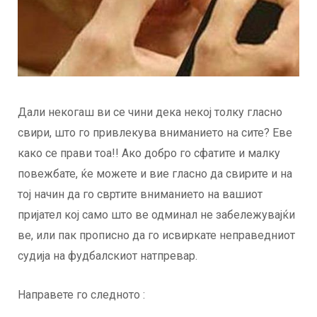
Дали некогаш ви се чини дека некој толку гласно
свири, што го привлекува вниманието на сите? Еве
како се прави тоа!! Ако добро го сфатите и малку
повежбате, ќе можете и вие гласно да свирите и на
тој начин да го свртите вниманието на вашиот
пријател кој само што ве одминал не забележувајќи
ве, или пак прописно да го исвиркате неправедниот
судија на фудбалскиот натпревар.
Направете го следното :