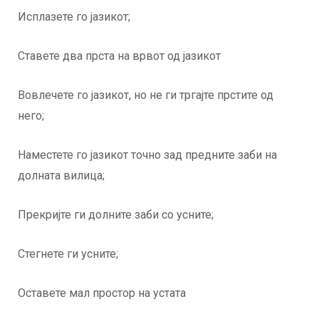
Исплазете го јазикот;
Ставете два прста на врвот од јазикот
Вовлечете го јазикот, но не ги тргајте прстите од
него;
Наместете го јазикот точно зад предните заби на
долната вилица;
Прекријте ги долните заби со усните;
Стегнете ги усните;
Оставете мал простор на устата