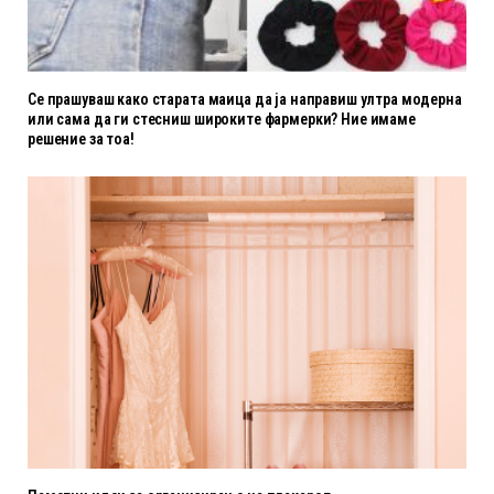
Се прашуваш како старата маица да ја направиш ултра модерна
или сама да ги стесниш широките фармерки? Ние имаме
решение за тоа!