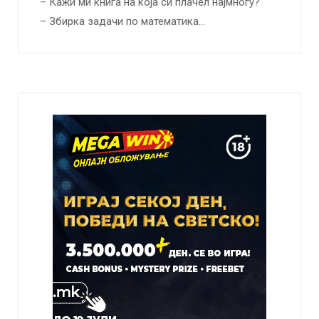
– Кажи ми книга на која си плачел најмногу?
– Збирка задачи по математика…