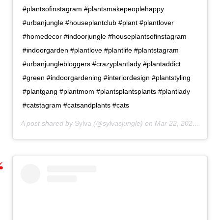
#plantsofinstagram #plantsmakepeoplehappy
#urbanjungle #houseplantclub #plant #plantlover
#homedecor #indoorjungle #houseplantsofinstagram
#indoorgarden #plantlove #plantlife #plantstagram
#urbanjunglebloggers #crazyplantlady #plantaddict
#green #indoorgardening #interiordesign #plantstyling
#plantgang #plantmom #plantsplantsplants #plantlady
#catstagram #catsandplants #cats
A post shared by
Sylva
(@sylvasjungle) on
Mar 22, 2020 at 3:41am PDT