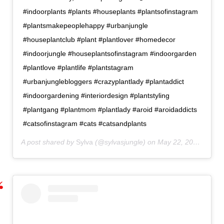
#indoorplants #plants #houseplants #plantsofinstagram
#plantsmakepeoplehappy #urbanjungle
#houseplantclub #plant #plantlover #homedecor
#indoorjungle #houseplantsofinstagram #indoorgarden
#plantlove #plantlife #plantstagram
#urbanjunglebloggers #crazyplantlady #plantaddict
#indoorgardening #interiordesign #plantstyling
#plantgang #plantmom #plantlady #aroid #aroidaddicts
#catsofinstagram #cats #catsandplants
A post shared by
Sylva
(@sylvasjungle) on
May 22, 2020 at 1:42am PDT