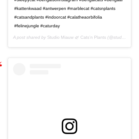
#kattenkwaad #antwerpen #marblecat #catsnplants
#catsandplants #indoorcat ⁣#calatheaorbifolia
#felinejungle #caturday
A post shared by
Studio Miauw 🌿 Cats’n Plants
(@studio_miauw) on