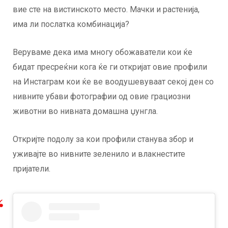
вие сте на вистинското место. Мачки и растенија,
има ли послатка комбинација?
Веруваме дека има многу обожаватели кои ќе
бидат пресреќни кога ќе ги откријат овие профили
на Инстаграм кои ќе ве воодушевуваат секој ден со
нивните убави фотографии од овие грациозни
животни во нивната домашна џунгла.
Откријте подолу за кои профили станува збор и
уживајте во нивните зеленило и влакнестите
пријатели.