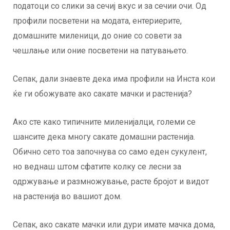
податоци со слики за сечиј вкус и за сечии очи. Од
профили посветени на модата, ентериерите,
домашните миленици, до оние со совети за
чешлање или оние посветени на патувањето.
Сепак, дали знаевте дека има профили на Инста кои
ќе ги обожувате ако сакате мачки и растенија?
Ако сте како типичните миленијалци, големи се
шансите дека многу сакате домашни растенија.
Обично сето тоа започнува со само еден сукулент,
но веднаш штом сфатите колку се лесни за
одржување и размножување, расте бројот и видот
на растенија во вашиот дом.
Сепак, ако сакате мачки или дури имате мачка дома,