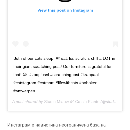
View this post on Instagram
Both of our cats sleep, 💤 eat, lie, scratch, chill a LOT in
their giant scratching post! Our furniture is grateful for
that! 😅⁣ ⁣ #zooplusnl #scratchingpost #krabpaal
#catstagram #catmom #lifewithcats #hoboken
#antwerpen
A post shared by
Studio Miauw 🌿 Cats’n Plants
(@studio_miauw) on
Инстаграм е навистина неограничена база на