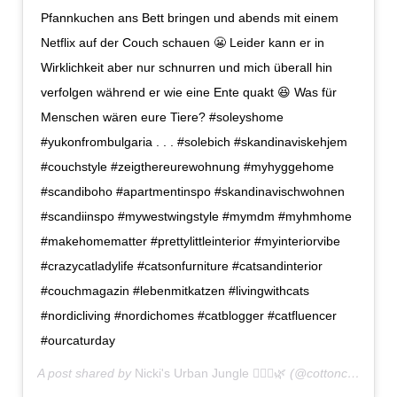
Pfannkuchen ans Bett bringen und abends mit einem
Netflix auf der Couch schauen 😬 Leider kann er in
Wirklichkeit aber nur schnurren und mich überall hin
verfolgen während er wie eine Ente quakt 😆 Was für
Menschen wären eure Tiere? #soleyshome
#yukonfrombulgaria . . . #solebich #skandinaviskehjem
#couchstyle #zeigthereurewohnung #myhyggehome
#scandiboho #apartmentinspo #skandinavischwohnen
#scandiinspo #mywestwingstyle #mymdm #myhmhome
#makehomematter #prettylittleinterior #myinteriorvibe
#crazycatladylife #catsonfurniture #catsandinterior
#couchmagazin #lebenmitkatzen #livingwithcats
#nordicliving #nordichomes #catblogger #catfluencer
#ourcaturday
A post shared by
Nicki's Urban Jungle 💁🏻‍♀️🌿
(@cottoncandystories) on