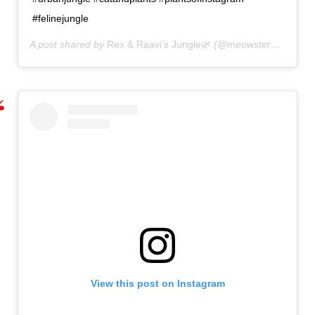
#felinejungle
A post shared by
Rex & Raavi’s Jungle🌿
(@meowstera) on
May
View this post on Instagram