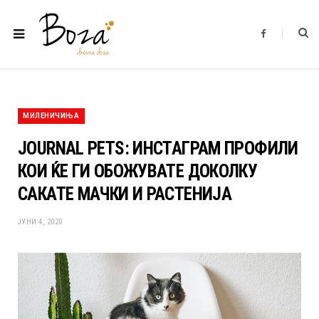
F
a
c
e
b
o
o
k
МИЛЕНИЧИЊА
JOURNAL PETS: ИНСТАГРАМ ПРОФИЛИ
КОИ ЌЕ ГИ ОБОЖУВАТЕ ДОКОЛКУ
САКАТЕ МАЧКИ И РАСТЕНИЈА
ЈУНИ 4, 2020