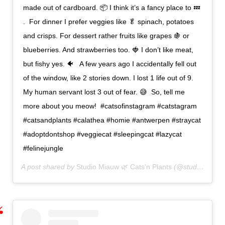
made out of cardboard. 📦 I think it’s a fancy place to 💤
.⁣ ⁣ For dinner I prefer veggies like 🥬 spinach, potatoes
and crisps. For dessert rather fruits like grapes 🍇 or
blueberries. And strawberries too. 🍓 I don’t like meat,
but fishy yes. 🐠 ⁣ ⁣ A few years ago I accidentally fell out
of the window, like 2 stories down. I lost 1 life out of 9.
My human servant lost 3 out of fear. 😅⁣ ⁣ So, tell me
more about you meow!⁣ ⁣ #catsofinstagram #catstagram
#catsandplants #calathea #homie #antwerpen #straycat
#adoptdontshop #veggiecat #sleepingcat #lazycat
#felinejungle ⁣
A post shared by
Studio Miauw 🌿 Cats’n Plants
(@studio_miauw) on