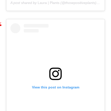
A post shared by
Laura | Plants
(@thosepositiveplants) on
May 
View this post on Instagram