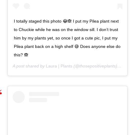
I totally staged this photo 😂🙈 I put my Pilea plant next
to Chuckie while he was on the window sill. I don’t trust
him by my plants yet, so once I got a cute pic, I put my
Pilea plant back on a high shelf 😅 Does anyone else do
this? 🙈
A post shared by
Laura | Plants
(@thosepositiveplants) on
May 