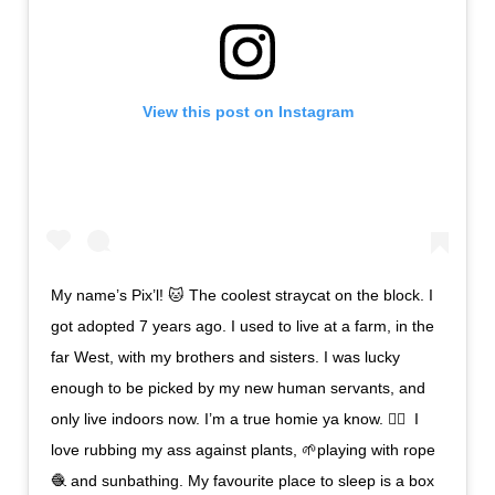
View this post on Instagram
My name’s Pix’l! 🐱 The coolest straycat on the block. I
got adopted 7 years ago. I used to live at a farm, in the
far West, with my brothers and sisters.⁣ I was lucky
enough to be picked by my new human servants, and
only live indoors now. I’m a true homie ya know. ✌🏻⁣ ⁣ I
love rubbing my ass against plants, 🌱playing with rope
🧶 and sunbathing. My favourite place to sleep is a box