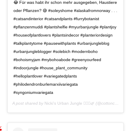
😂 Für was habt ihr schon mehr ausgegeben, Haustiere
oder Pflanzen? 😅 #soleyshome #alaskafromnorway . . .
#catsandinterior #catsandplants #furrybotanist
#pflanzenmuddi #plantshelfie #myurbanjungle #plantjoy
#houseofplantlovers #plantsindecor #planteriordesign
#talkplantytome #pausewithplants #urbanjungleblog
#urbanjungleblogger #solebich #modernboho
#bohoismyjam #mybohoabode #greenyourfeed
#indoorjungle #house_plant_community
#helloplantlover #variegatedplants
#philodendronburlemarxiivariegata
#syngoniumvariegata
A post shared by
Nicki's Urban Jungle 💁🏻‍♀️🌿
(@cottoncandystories) on