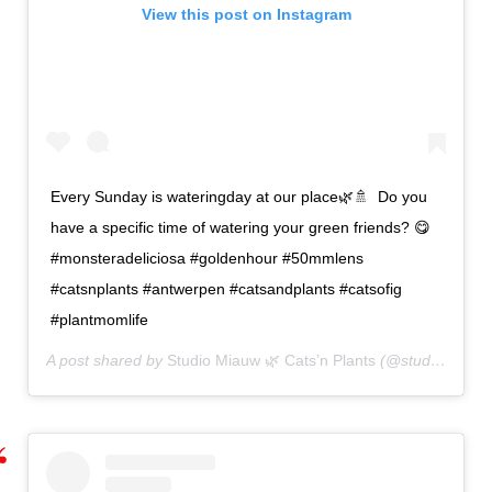
View this post on Instagram
Every Sunday is wateringday at our place🌿🚿⁣ ⁣ Do you
have a specific time of watering your green friends? 😋⁣ ⁣
#monsteradeliciosa #goldenhour #50mmlens
#catsnplants #antwerpen #catsandplants #catsofig
#plantmomlife
A post shared by
Studio Miauw 🌿 Cats’n Plants
(@studio_miauw) on