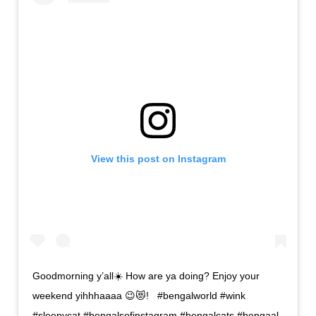
View this post on Instagram
Goodmorning y’all☀️ How are ya doing? Enjoy your
weekend yihhhaaaa 😉😻! ⁣ ⁣ #bengalworld #wink
#sleepycat #bengalsofinstagram #bengalcats #bengaal