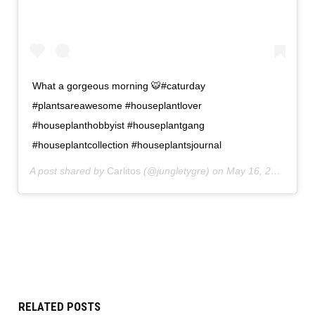
What a gorgeous morning 🐯#caturday
#plantsareawesome #houseplantlover
#houseplanthobbyist #houseplantgang
#houseplantcollection #houseplantsjournal
A post shared by
Carlitos
(@jungletygre) on
May 16, 2020 at 8:37am PDT
RELATED POSTS