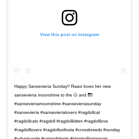
View this post on Instagram
Happy Sansevieria Sunday!! Raavi loves her new
sansevieria moonshine to the 🌝 and 🔙!
#sansevieriamoonshine #sansevieriasunday
#sansevieria #sansevierialovers #ragdollcat
#ragdollcats #ragdoll #ragdollkitten #ragdolllove
#ragdolllovers #ragdollsofinsta #crossbreeds #sunday
#urbanjungle #catandplants #plantsofinstagram