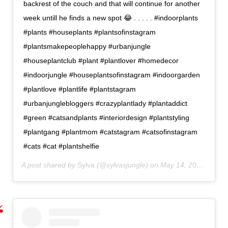
backrest of the couch and that will continue for another
week untill he finds a new spot 😂 . . . . . #indoorplants
#plants #houseplants #plantsofinstagram
#plantsmakepeoplehappy #urbanjungle
#houseplantclub #plant #plantlover #homedecor
#indoorjungle #houseplantsofinstagram #indoorgarden
#plantlove #plantlife #plantstagram
#urbanjunglebloggers #crazyplantlady #plantaddict
#green #catsandplants #interiordesign #plantstyling
#plantgang #plantmom #catstagram #catsofinstagram
#cats #cat #plantshelfie
A post shared by
Sylva
(@sylvasjungle) on
May 14, 2020 at 10:50pm PDT