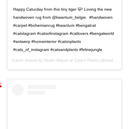
Happy Caturday from this tiny tiger 🐯! Loving the new
handwoven rug from @kwantum_belgie.⁣ ⁣ #handwoven
#carpet #bohemianrug #kwantum #bengalcat
#catstagram #catsofinstagram #catlovers #bengalworld
#antwerp #homeinterior #catsnplants
#cats_of_instagram #catsandplants #felinejungle
A post shared by
Studio Miauw 🌿 Cats’n Plants
(@studio_miauw) on