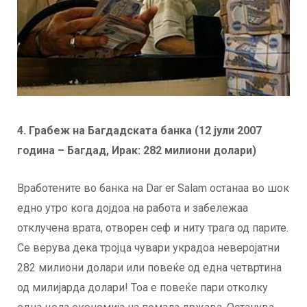
4
.
Грабеж на Багдадската банка (12 јули 2007
година – Багдад, Ирак: 282 милиони долари)
Вработените во банка на Dar er Salam останаа во шок
едно утро кога дојдоа на работа и забележаа
отклучена врата, отворен сеф и ниту трага од парите.
Се верува дека тројца чувари украдоа неверојатни
282 милиони долари или повеќе од една четвртина
од милијарда долари! Тоа е повеќе пари отколку