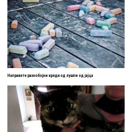
Направете разнобојни креди од лушпи од јајца