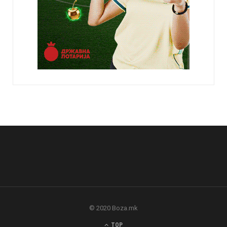
© 2020 Boza.mk
TOP