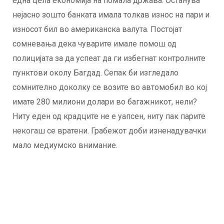
една цела економија на помала држава. Останува
нејасно зошто банката имала толкав износ на пари и
износот бил во американска валута. Постојат
сомневања дека чуварите имале помош од
полицијата за да успеат да ги избегнат контролните
пунктови околу Багдад. Сепак би изгледало
сомнително доколку се возите во автомобил во кој
имате 280 милиони долари во багажникот, нели?
Ниту еден од крадците не е уапсен, ниту пак парите
некогаш се вратени. Грабежот доби изненадувачки
мало медиумско внимание.