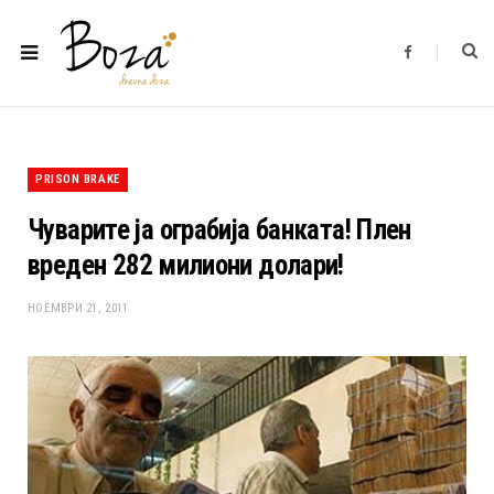
F
a
c
e
b
o
o
k
PRISON BRAKE
Чуварите ја ограбија банката! Плен
вреден 282 милиони долари!
НОЕМВРИ 21, 2011