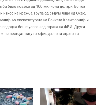
а би било повеќе од 100 милиони долари. Во тоа
 износ на кражба. Група од седум лица од Охајо,
алија во експозитурата на Банката Калифорнија и
ата подоцна беше уапсен од страна на ФБИ. Други
ж не постојат ниту на официјалната страна на