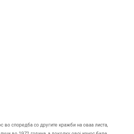
ос во споредба со другите кражби на оваа листа,
лучи во 1972 година, а доколку овој износ биде