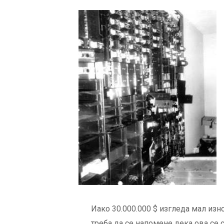
Иако 30.000.000 $ изгледа мал изн
треба да се напомене дека ова се с