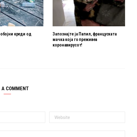
нобојни креди од
Запознајте ја Папил, француската
мачка која го преживеа
коронавирусот!
E A COMMENT