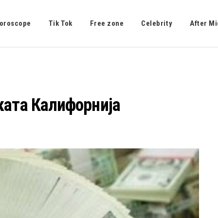
oroscope
Tik Tok
Free zone
Celebrity
After Mi
ката Калифорнија