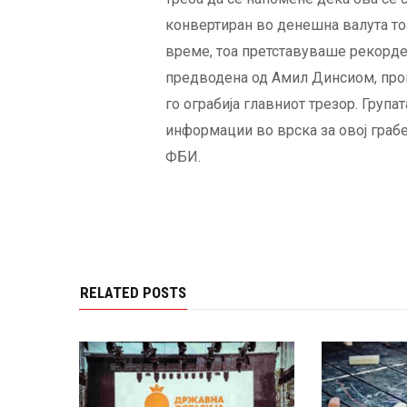
конвертиран во денешна валута то
време, тоа претставуваше рекорден
предводена од Амил Динсиом, пров
го ограбија главниот трезор. Груп
информации во врска за овој грабе
ФБИ.
RELATED POSTS