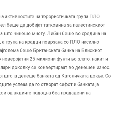
 на активностите на терористичката група ПЛО
цел беше да добијат татковина за палестинскиот
која што чинеше многу. Либан беше во средина на
с, а група на крадци поврзана со ПЛО насилно
најголема беше Британската банка на Блискиот
о неверојатни 25 милиони фунти во злато, накит и
олари доколку се конвертираат во денешен износ.
ој што ја делеше банката од Католичката црква. Со
ците успеаа да го отворат сефот и банката ја
екои од акциите подоцна беа продадени на