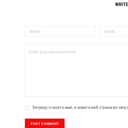
WRIT
Зачувај го моето име, е-маил и веб страна во ово