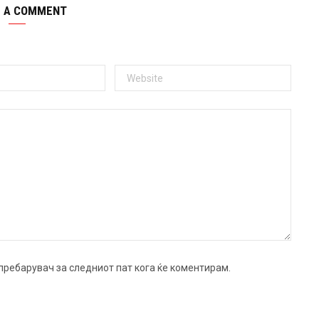
E A COMMENT
ј пребарувач за следниот пат кога ќе коментирам.