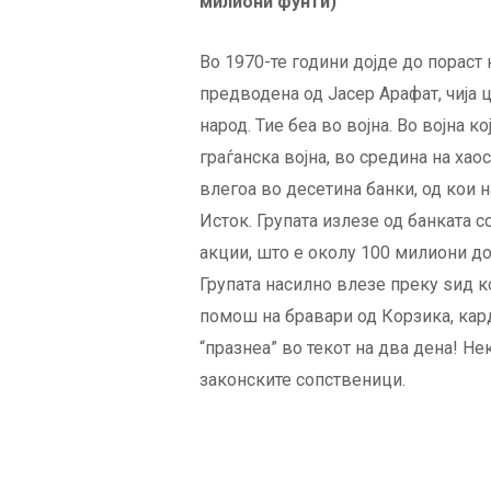
милиони фунти)
Во 1970-те години дојде до пораст
предводена од Јасер Арафат, чија 
народ. Тие беа во војна. Во војна 
граѓанска војна, во средина на хао
влегоа во десетина банки, од кои 
Исток. Групата излезе од банката с
акции, што е околу 100 милиони д
Групата насилно влезе преку ѕид к
помош на бравари од Корзика, кард
“празнеа” во текот на два дена! Н
законските сопственици.