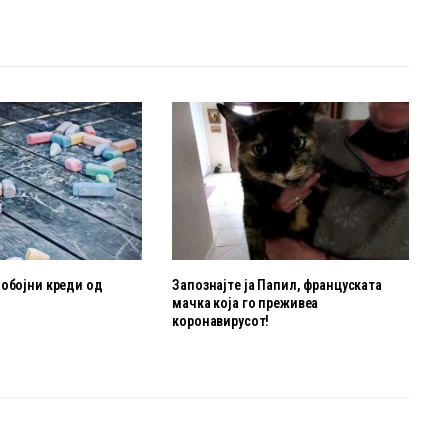
нобојни креди од
Запознајте ја Папил, француската
мачка која го преживеа
коронавирусот!