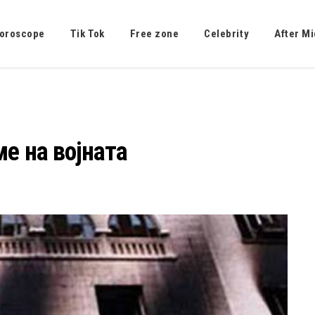
oroscope
Tik Tok
Free zone
Celebrity
After Mi
е на војната