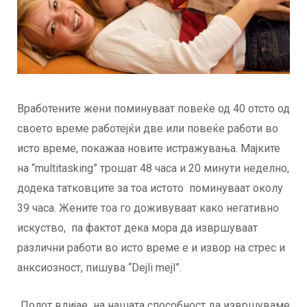
Вработените жени поминуваат повеќе од 40 отсто од
своето време работејќи две или повеќе работи во
исто време, покажаа новите истражувања. Мајките
на “multitasking” трошат 48 часа и 20 минути неделно,
додека татковците за тоа истото поминуваат околу
39 часа. Жените тоа го доживуваат како негативно
искуство, па фактот дека мора да извршуваат
различни работи во исто време е и извор на стрес и
анксиозност, пишува “Dejli mejl”.
„Полот влијае на нашата способност да извршуваме