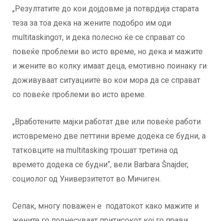
„Резултатите до кои дојдовме ја потврдија старата
теза за тоа дека на жените подобро им оди
multitaskingот, и дека полесно ќе се справат со
повеќе проблеми во исто време, но дека и мажите
и жените во колку имаат деца, емотивно поинаку ги
доживуваат ситуациите во кои мора да се справат
со повеќе проблеми во исто време.
„Вработените мајки работат две или повеќе работи
истовремено две петтини време додека се будни, а
татковците на multitasking трошат третина од
времето додека се будни“, вели Bаrbara Šnajder,
социолог од Универзитетот во Мичиген.
Сепак, многу поважен е податокот како мажите и
жените го поднесуваат притисокот кој го прави