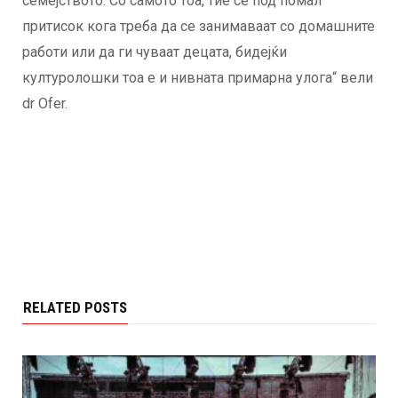
семејството. Со самото тоа, тие се под помал
притисок кога треба да се занимаваат со домашните
работи или да ги чуваат децата, бидејќи
културолошки тоа е и нивната примарна улога“ вели
dr Ofer.
RELATED POSTS