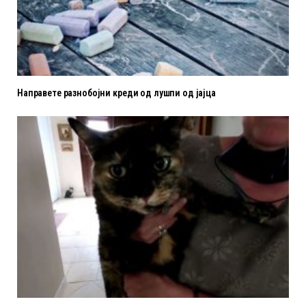
Направете разнобојни креди од лушпи од јајца