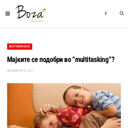
F
a
c
e
b
o
o
k
MOTHERHOOD
Мајките се подобри во “multitasking”?
ДЕКЕМВРИ 5, 2011