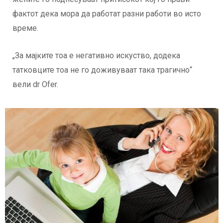
фактот дека мора да работат разни работи во исто
време.
„За мајките тоа е негативно искуство, додека
татковците тоа не го доживуваат така трагично“
вели dr Ofer.