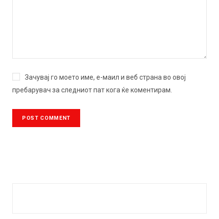
Зачувај го моето име, е-маил и веб страна во овој
пребарувач за следниот пат кога ќе коментирам.