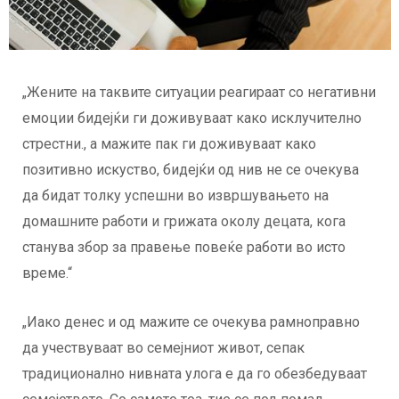
„Жените на таквите ситуации реагираат со негативни
емоции бидејќи ги доживуваат како исклучително
стрестни., а мажите пак ги доживуваат како
позитивно искуство, бидејќи од нив не се очекува
да бидат толку успешни во извршувањето на
домашните работи и грижата околу децата, кога
станува збор за правење повеќе работи во исто
време.“
„Иако денес и од мажите се очекува рамноправно
да учествуваат во семејниот живот, сепак
традиционално нивната улога е да го обезбедуваат