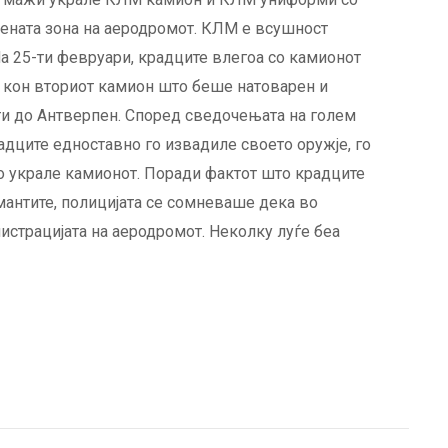
чената зона на аеродромот. КЛМ е всушност
а 25-ти февруари, крадците влегоа со камионот
а кон вториот камион што беше натоварен и
нти до Антверпен. Според сведочењата на голем
радците едноставно го извадиле своето оружје, го
го украле камионот. Поради фактот што крадците
амантите, полицијата се сомневаше дека во
истрацијата на аеродромот. Неколку луѓе беа