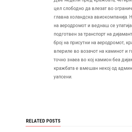
цел слободно да влезат во ограни
главна холандска авиокомпанија. Н
на аеродромот и веднаш се упатиј
подготвен за транспорт на дијама
број на присутни на аеродромот, к
впериле во возачот на каминот и 
точно знаеа во кој камион беа диј
кражбата е вмешан некој од админ
уапсени.
RELATED POSTS