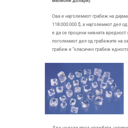
милиони долари)
Ова е најголемиот грабеж на дијам
118.000.000 $, а најголемиот дел о
е да се процени нивната вредност 
поголемиот дел од грабежите на ов
грабеж е “класичен грабеж едност
Две недели пред кражбата, четир