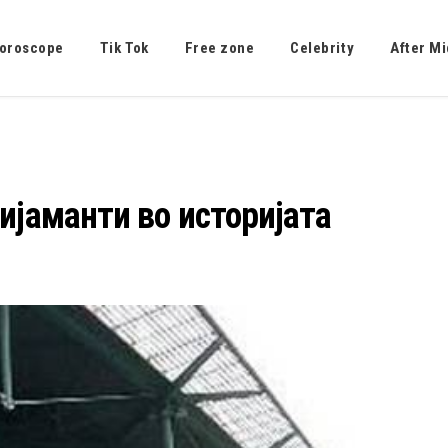
oroscope
Tik Tok
Free zone
Celebrity
After Mi
ијаманти во историјата