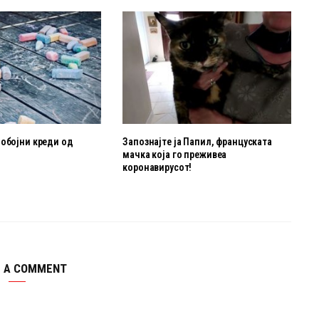
нобојни креди од
Запознајте ја Папил, француската
мачка која го преживеа
коронавирусот!
E A COMMENT