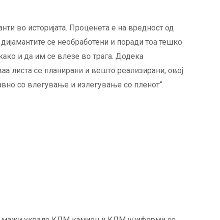
анти во историјата. Проценета е на вредност од
д дијамантите се необработени и поради тоа тешко
како и да им се влезе во трага. Додека
аа листа се планирани и вешто реализирани, овој
авно со влегување и излегување со пленот“.
и мажи украле КЛМ камион и КЛМ униформи со