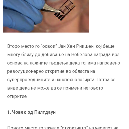
Второ место го “освои” Јан Хен Рикшен, кој беше
многу близу до добивање на Нобелова награда врз
основа на лажните тврдења дека тој има направено
револуционерно откритие во областа на
суперпроводниците и нанотехнологијата. Потоа се
виде дека не може да се примени неговото
откритие.
1. Човек од Пилтдаун
Првото место го зазеде “откритието” на черепот на