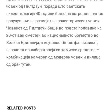
човек од Пилтдаун, поради што светската
палеонтологија 40 години беше на погрешен пат во
проучување на развојот на праисторискиот човек.
Човекот од Пилтдаун беше во првата половина на
20-от век сместен во националното богатство во
Велика Британија, а всушност беше фалсификат,
направен во лабораторија со хемиски средства –
комбинација на череп од модерен човек и вилица
од орангутан.
RELATED POSTS