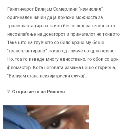
Генетичарот Вилијам Самерлини “измислил”
оригинален начин да ја докаже можноста за
трансплантација на ткиво без оглед на генетското
несовпаѓање на донаторот и примателот на ткивото.
Така што на глувчето со бело крзно му беше
“трансплантирано” ткиво од глувче со црно крзно.
Но, тоа го изведе многу едноставно, го обои со црн
фломастер. Кога неговата измама беше откриена,
“Вилијам стана психијатриски случај“.
2. Откритието на Рикшен