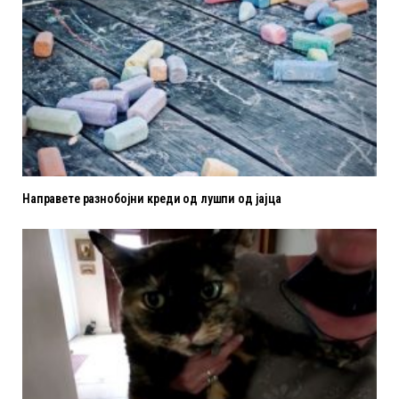
Направете разнобојни креди од лушпи од јајца