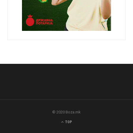
© 2020 Boza.mk
TOP