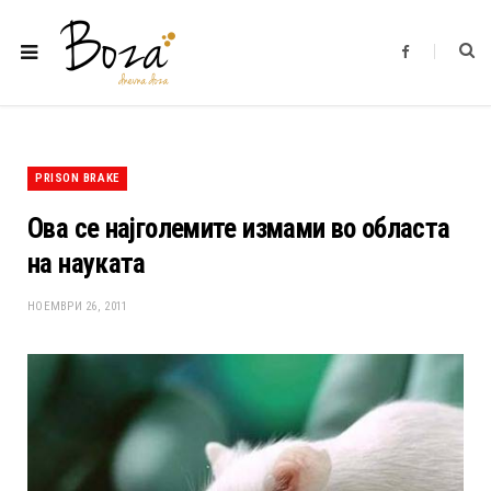
F
a
c
e
b
o
o
k
PRISON BRAKE
Ова се најголемите измами во областа
на науката
НОЕМВРИ 26, 2011