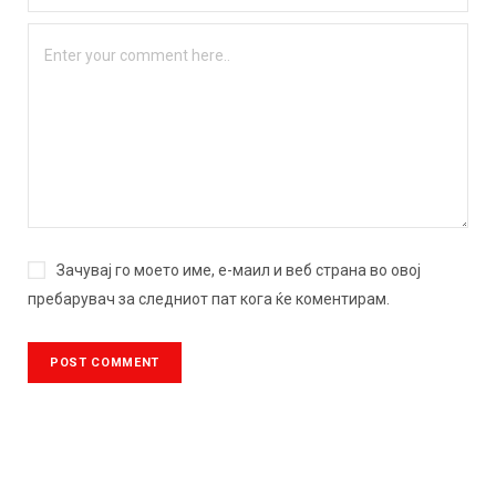
Зачувај го моето име, е-маил и веб страна во овој
пребарувач за следниот пат кога ќе коментирам.