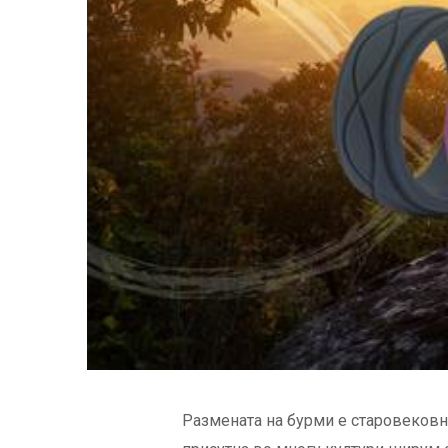
Размената на бурми е старовековн