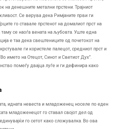
к на денешните метални прстени. Трајниот
жливост. Се верува дека Римјаните први ги
Грците го ставале прстенот на домалиот прст на
 таму се наоѓа вената на љубовта. Уште една
иција е таа дека свештениците од почетокот на
екрстувале ги користеле палецот, средниот прст и
Во името на Отецот, Синот и Светиот Дух”.
нство помеѓу двајца луѓе и ги дефинира како
а
ата, идната невеста и младоженец носеле по еден
ката младоженецот го ставал својот дел од
бединувајќи го сетот како сложувалка. Во ова