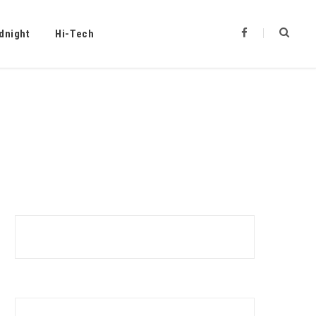
F
dnight
Hi-Tech
a
c
e
b
o
o
k