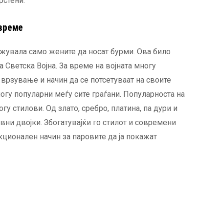
рстени.
 време
ожувала само жените да носат бурми. Ова било
а Светска Војна. За време на војната многу
 врзување и начин да се потсетуваат на своите
ногу популарни меѓу сите граѓани. Популарноста на
гу стилови. Од злато, сребро, платина, па дури и
ивни двојки. Збогатувајќи го стилот и современи
кционален начин за паровите да ја покажат