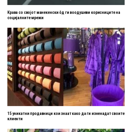
Крава со својот манекенски ôд ги воодушеви корисниците на
социјалните мрежи
15 уникатни продавници кои знаат како да ги изненадат своите
клиенти