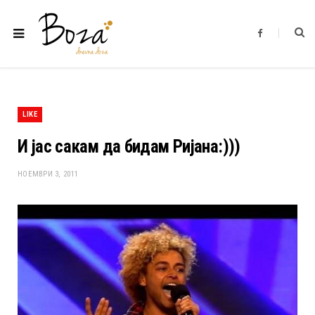
F
a
c
e
b
o
o
k
LIKE
И јас сакам да бидам Ријана:)))
НОЕМВРИ 3, 2011