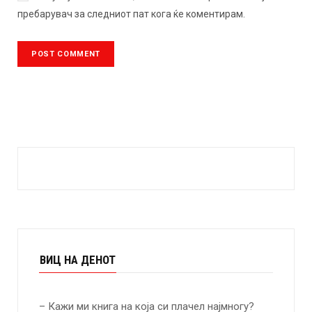
пребарувач за следниот пат кога ќе коментирам.
ВИЦ НА ДЕНОТ
– Кажи ми книга на која си плачел најмногу?