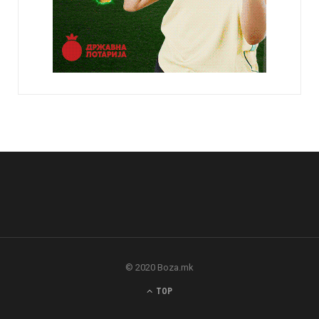
© 2020 Boza.mk
TOP