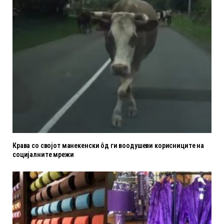
Крава со својот манекенски ôд ги воодушеви корисниците на
социјалните мрежи