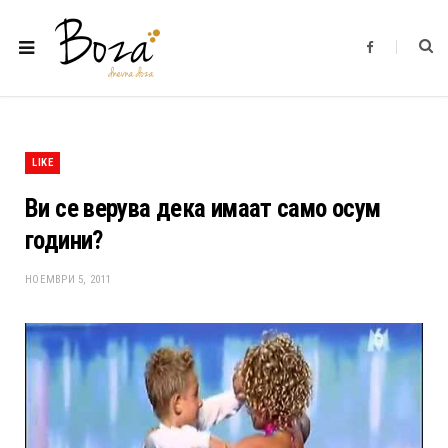
F
a
c
e
b
o
o
k
LIKE
Ви се верува дека имаат само осум
години?
НОЕМВРИ 5, 2011