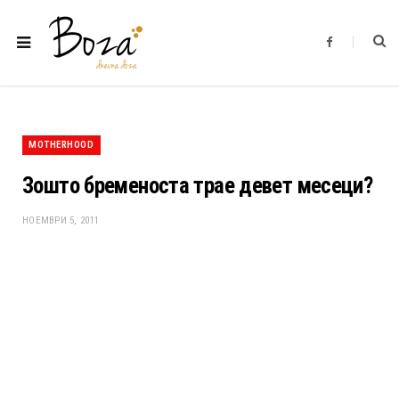
F
a
c
e
b
o
o
k
MOTHERHOOD
Зошто бременоста трае девет месеци?
НОЕМВРИ 5, 2011