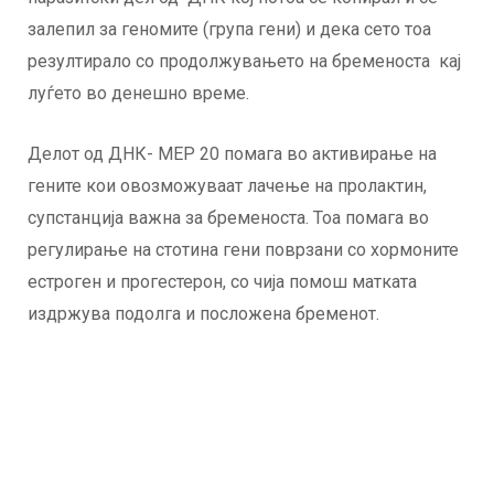
залепил за геномите (група гени) и дека сето тоа
резултирало со продолжувањето на бременоста кај
луѓето во денешно време.
Делот од ДНК- МЕР 20 помага во активирање на
гените кои овозможуваат лачење на пролактин,
супстанција важна за бременоста. Тоа помага во
регулирање на стотина гени поврзани со хормоните
естроген и прогестерон, со чија помош матката
издржува подолга и посложена бременот.