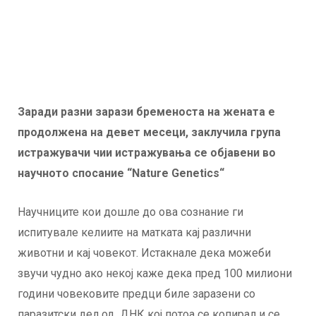
Заради разни зарази бременоста на жената е
продолжена на девет месеци, заклучила група
истражувачи чии истражувања се објавени во
научното спосание “Nature Genetics“
Научниците кои дошле до ова сознание ги
испитувале келиите на матката кај различни
животни и кај човекот. Истакнале дека можеби
звучи чудно ако некој каже дека пред 100 милиони
години човековите предци биле заразени со
паразитски дел од ДНК кој потоа се кoпирал и се