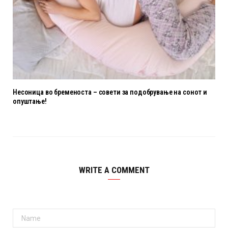
Несоница во бременоста – совети за подобрување на сонот и
опуштање!
WRITE A COMMENT