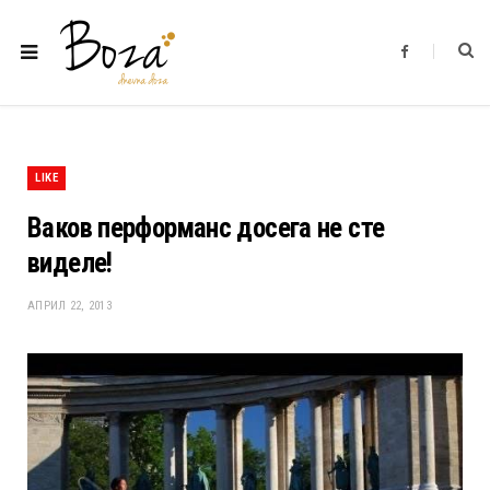
F
a
c
e
b
o
o
k
LIKE
Ваков перформанс досега не сте
виделе!
АПРИЛ 22, 2013