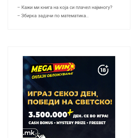
– Кажи ми книга на која си плачел најмногу?
– Збирка задачи по математика…