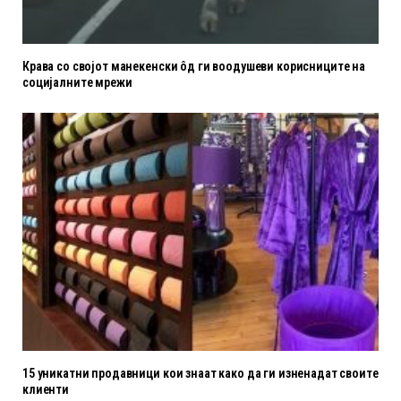
Крава со својот манекенски ôд ги воодушеви корисниците на
социјалните мрежи
15 уникатни продавници кои знаат како да ги изненадат своите
клиенти