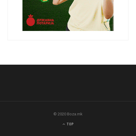
© 2020 Boza.mk
TOP