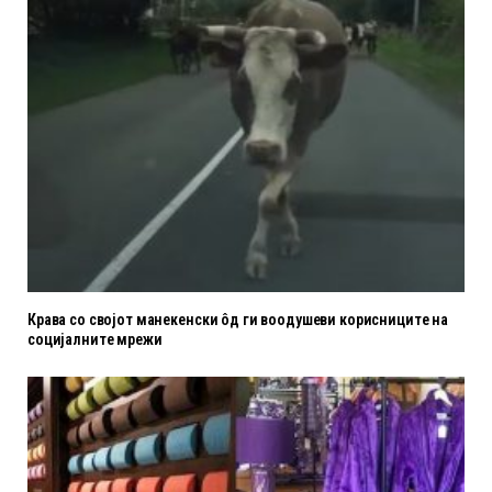
Крава со својот манекенски ôд ги воодушеви корисниците на
социјалните мрежи