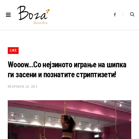
F
a
c
e
b
o
o
k
LIKE
Wooow…Со нејзиното играње на шипка
ги засени и познатите стриптизети!
ФЕВРУАРИ 28, 2013