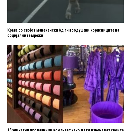
Крава со својот манекенски ôд ги воодушеви корисниците на
социјалните мрежи
15 уникатни продавници кои знаат како да ги изненадат своите