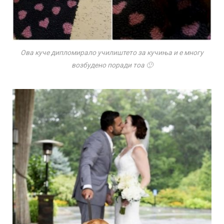
Ова куче дипломирало училиштето за кучиња и е многу
возбудено поради тоа 🙂