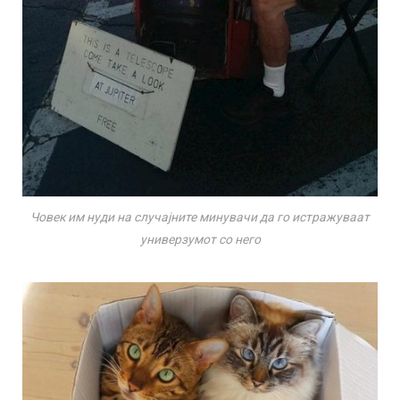
Човек им нуди на случајните минувачи да го истражуваат
универзумот со него