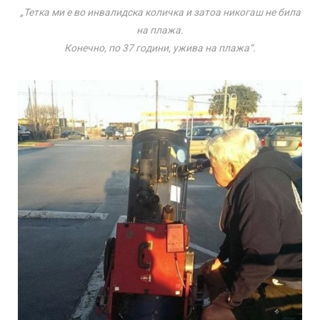
„Тетка ми е во инвалидска количка и затоа никогаш не била
на плажа.
Конечно, по 37 години, ужива на плажа“.