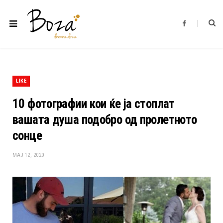
F
a
c
e
b
o
o
k
LIKE
10 фотографии кои ќе ја стоплат
вашата душа подобро од пролетното
сонце
МАЈ 12, 2020