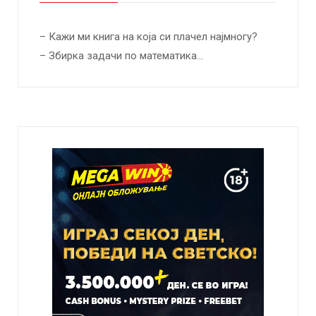
– Кажи ми книга на која си плачел најмногу?
– Збирка задачи по математика…