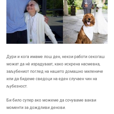
Дури и кога имаме лош ден, некои работи секогаш
можат да нè израдуваат, како искрена насмевка,
заљубениот поглед на нашето домашно милениче
или да бидеме сведоци на еден случаен чин на
љубезност.
Би било супер ако можеме да сочуваме вакви
моменти за дождливи денови.