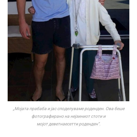
„Мојата прабаба и јас споделуваме роденден. Ова беше
фотографирано на нејзиниот стоти и
мојот деветнаесетти роденден“.