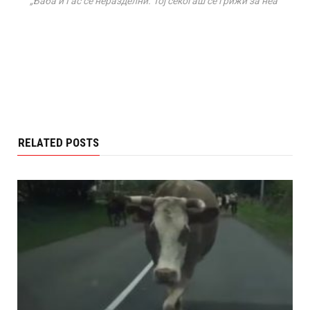
„Баба и Гас се неразделни. Тој секогаш се грижи за неа“
RELATED POSTS