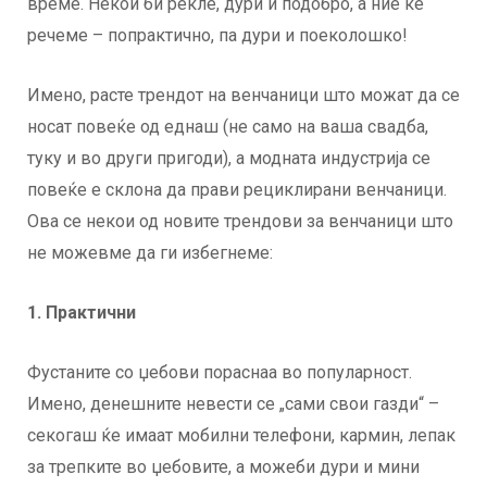
време. Некои би рекле, дури и подобро, а ние ќе
речеме – попрактично, па дури и поеколошко!
Имено, расте трендот на венчаници што можат да се
носат повеќе од еднаш (не само на ваша свадба,
туку и во други пригоди), а модната индустрија се
повеќе е склона да прави рециклирани венчаници.
Ова се некои од новите трендови за венчаници што
не можевме да ги избегнеме:
1. Практични
Фустаните со џебови пораснаа во популарност.
Имено, денешните невести се „сами свои газди“ –
секогаш ќе имаат мобилни телефони, кармин, лепак
за трепките во џебовите, а можеби дури и мини