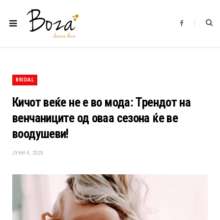
F
a
c
e
b
o
o
k
BRIDAL
Кичот веќе не е во мода: Трендот на
венчаниците од оваа сезона ќе ве
воодушеви!
ЈУНИ 4, 2020