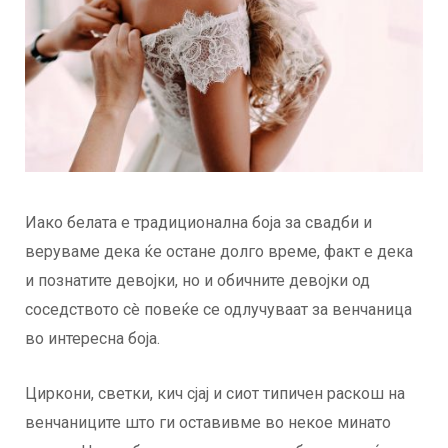
Иако белата е традиционална боја за свадби и
веруваме дека ќе остане долго време, факт е дека
и познатите девојки, но и обичните девојки од
соседството сè повеќе се одлучуваат за венчаница
во интересна боја.
Циркони, светки, кич сјај и сиот типичен раскош на
венчаниците што ги оставивме во некое минато