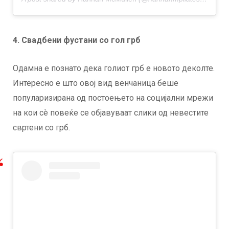
4. Свадбени фустани со гол грб
Одамна е познато дека голиот грб е новото деколте.
Интересно е што овој вид венчаница беше
популаризирана од постоењето на социјални мрежи
на кои сè повеќе се објавуваат слики од невестите
свртени со грб.