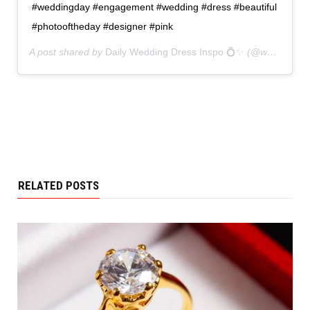
#weddingday #engagement #wedding #dress #beautiful
#photooftheday #designer #pink
A post shared by
Daily Wedding Dress Inspo 💍✨
(@weddingdressesofficial) on
RELATED POSTS