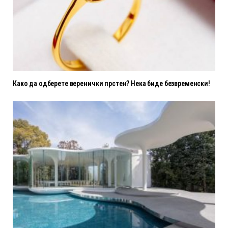
Како да одберете веренички прстен? Нека биде безвременски!