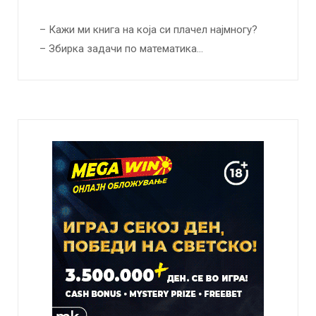
– Кажи ми книга на која си плачел најмногу?
– Збирка задачи по математика…