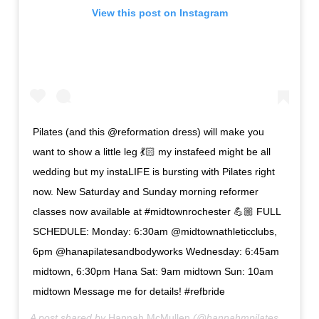
View this post on Instagram
Pilates (and this @reformation dress) will make you
want to show a little leg 💃🏻 my instafeed might be all
wedding but my instaLIFE is bursting with Pilates right
now. New Saturday and Sunday morning reformer
classes now available at #midtownrochester 💪🏼 FULL
SCHEDULE: Monday: 6:30am @midtownathleticclubs,
6pm @hanapilatesandbodyworks Wednesday: 6:45am
midtown, 6:30pm Hana Sat: 9am midtown Sun: 10am
midtown Message me for details! #refbride
A post shared by
Hannah McMullen
(@hannahmpilates) on
Dec