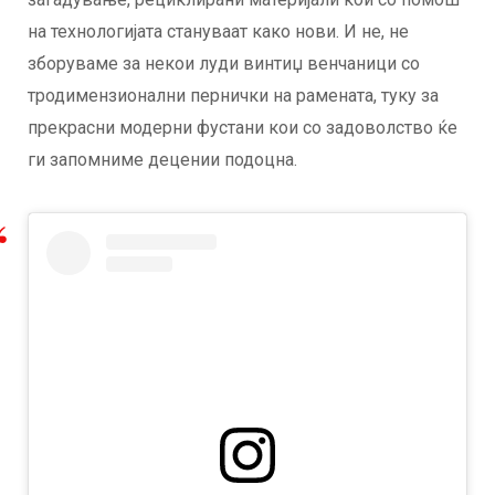
на технологијата стануваат како нови. И не, не
зборуваме за некои луди винтиџ венчаници со
тродимензионални пернички на рамената, туку за
прекрасни модерни фустани кои со задоволство ќе
ги запомниме децении подоцна.