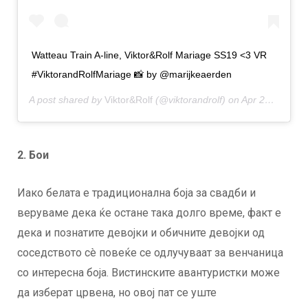
Watteau Train A-line, Viktor&Rolf Mariage SS19 <3 VR
#ViktorandRolfMariage 📸 by @marijkeaerden
A post shared by
Viktor&Rolf
(@viktorandrolf) on
Apr 22, 2018 at 8:33am PDT
2. Бои
Иако белата е традиционална боја за свадби и
веруваме дека ќе остане така долго време, факт е
дека и познатите девојки и обичните девојки од
соседството сè повеќе се одлучуваат за венчаница
со интересна боја. Вистинските авантуристки може
да изберат црвена, но овој пат се уште