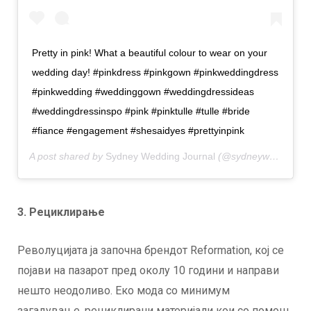
Pretty in pink! What a beautiful colour to wear on your
wedding day! #pinkdress #pinkgown #pinkweddingdress
#pinkwedding #weddinggown #weddingdressideas
#weddingdressinspo #pink #pinktulle #tulle #bride
#fiance #engagement #shesaidyes #prettyinpink
A post shared by
Sydney Wedding Journal
(@sydneyweddingjournal) on
3. Рециклирање
Револуцијата ја започна брендот Reformation, кој се
појави на пазарот пред околу 10 години и направи
нешто неодоливо. Еко мода со минимум
загадување, рециклирани материјали кои со помош